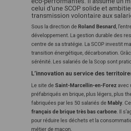
éco-performantes. Il assume un mo
celui d’une SCOP solide et ambiti
transmission volontaire aux salari
Sous la direction de
Roland Besnard
, l’en
développement. La gestion durable des res
centre de sa stratégie. La SCOP investit ma
transition énergétique, décarbonation. Grâc
sérénité. Les salariés de la Scop sont prat
L’innovation au service des territoire
Le site de
Saint-Marcellin-en-Forez
avec 
préfabriqués en brique, plus légers, plus 
fabriquées par les 50 salariés de
Mably
. C
français de brique très bas carbone
. Il s
pour réduire les déchets et la consommation
métier de maçon.