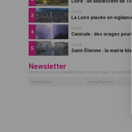
Loire : un adolescent de 1
2 août
La Loire placée en vigilan
3 août
Canicule : des orages pourr
3 août
Saint-Étienne : la mairie b
Newsletter
inscrivez-vous à la newsletter pour recevoir toute l'actualité de