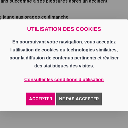
5 ans succombe à ses blessures après un accident
ce jaune aux orages ce dimanche
UTILISATION DES COOKIES
aient frapper la Loire cet après-midi
En poursuivant votre navigation, vous acceptez
loque l'arrivée d'un McDonald's à la place du Glasgow
l'utilisation de cookies ou technologies similaires,
pour la diffusion de contenus pertinents et réaliser
des statistiques des visites.
 la chaine
Consulter les conditions d'utilisation
Ok
ACCEPTER
NE PAS ACCEPTER