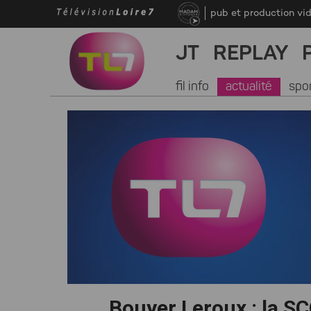
pub et production vi
JT
REPLAY
fil info
actualité
spo
Bouyer Leroux : la SC