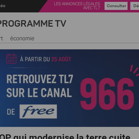
LES ANNONCES LÉGALES
déo
Consulter
Dé
AVEC TL7
PROGRAMME TV
rt
économie
OP qui modernise la terre cuite