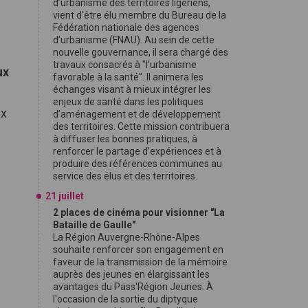
d’urbanisme des territoires ligériens,
vient d'être élu membre du Bureau de la
Fédération nationale des agences
d’urbanisme (FNAU). Au sein de cette
nouvelle gouvernance, il sera chargé des
travaux consacrés à "l’urbanisme
ux
favorable à la santé". Il animera les
échanges visant à mieux intégrer les
enjeux de santé dans les politiques
ix
d’aménagement et de développement
des territoires. Cette mission contribuera
à diffuser les bonnes pratiques, à
renforcer le partage d’expériences et à
produire des références communes au
service des élus et des territoires.
21 juillet
2 places de cinéma pour visionner "La
Bataille de Gaulle"
La Région Auvergne-Rhône-Alpes
souhaite renforcer son engagement en
faveur de la transmission de la mémoire
auprès des jeunes en élargissant les
avantages du Pass'Région Jeunes. À
l'occasion de la sortie du diptyque