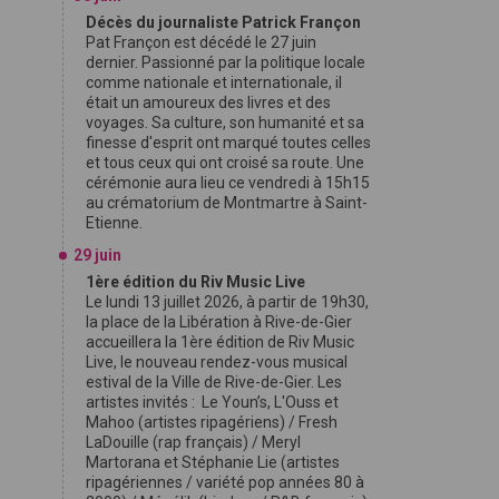
Décès du journaliste Patrick Françon
Pat Françon est décédé le 27 juin
dernier. Passionné par la politique locale
comme nationale et internationale, il
était un amoureux des livres et des
voyages. Sa culture, son humanité et sa
finesse d'esprit ont marqué toutes celles
et tous ceux qui ont croisé sa route. Une
cérémonie aura lieu ce vendredi à 15h15
au crématorium de Montmartre à Saint-
Etienne.
29 juin
1ère édition du Riv Music Live
Le lundi 13 juillet 2026, à partir de 19h30,
la place de la Libération à Rive-de-Gier
accueillera la 1ère édition de Riv Music
Live, le nouveau rendez-vous musical
estival de la Ville de Rive-de-Gier. Les
artistes invités : Le Youn’s, L'Ouss et
Mahoo (artistes ripagériens) / Fresh
LaDouille (rap français) / Meryl
Martorana et Stéphanie Lie (artistes
ripagériennes / variété pop années 80 à