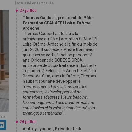
l'actualité en temps réel
27 juillet
Thomas Gaubert, président du Pôle
Formation CFAI-AFPI Loire-Drôme-
Ardèche
Thomas Gaubert a été élu à la
présidence du Pôle Formation CFAI-AFPI
Loire-Drôme-Ardèche à la fin du mois de
juin 2026. Il succède à André Bonnavion
qui a exercé cette fonction pendant 7
ans. Dirigeant de SODESE-SRCA,
entreprise de sous-traitance industrielle
implantée à Félines, en Ardèche, et à La
Roche-de-Glun, dans la Drôme, Thomas
Gaubert souhaite développer le
"
renforcement des relations avec les
entreprises, le développement de
formations adaptées à leurs besoins,
l’accompagnement des transformations
industrielles et la valorisation des métiers
techniques et manuels
".
ticle
24 juillet
Audrey Lyonnet, Présidente de