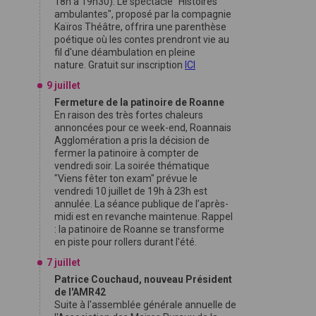
18h à 19h30). Le spectacle "Histoires
ambulantes", proposé par la compagnie
Kaïros Théâtre, offrira une parenthèse
poétique où les contes prendront vie au
fil d'une déambulation en pleine
nature. Gratuit sur inscription
ICI
9 juillet
Fermeture de la patinoire de Roanne
En raison des très fortes chaleurs
annoncées pour ce week-end, Roannais
Agglomération a pris la décision de
fermer la patinoire à compter de
vendredi soir. La soirée thématique
"Viens fêter ton exam" prévue le
vendredi 10 juillet de 19h à 23h est
annulée. La séance publique de l’après-
midi est en revanche maintenue. Rappel
: la patinoire de Roanne se transforme
en piste pour rollers durant l'été.
7 juillet
Patrice Couchaud, nouveau Président
de l'AMR42
Suite à l'assemblée générale annuelle de