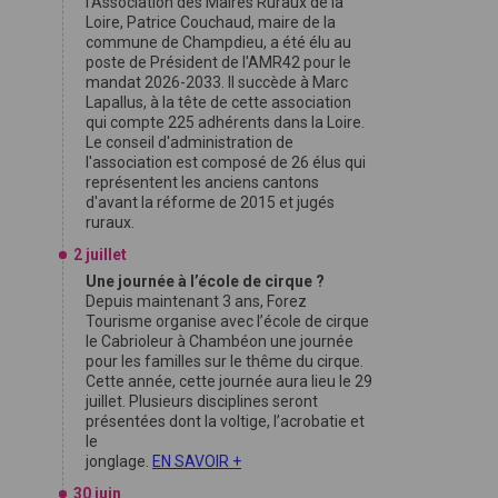
l'Association des Maires Ruraux de la
Loire, Patrice Couchaud, maire de la
commune de Champdieu, a été élu au
poste de Président de l'AMR42 pour le
mandat 2026-2033. Il succède à Marc
Lapallus, à la tête de cette association
qui compte 225 adhérents dans la Loire.
Le conseil d'administration de
l'association est composé de 26 élus qui
représentent les anciens cantons
d'avant la réforme de 2015 et jugés
ruraux.
2 juillet
Une journée à l’école de cirque ?
Depuis maintenant 3 ans, Forez
Tourisme organise avec l’école de cirque
le Cabrioleur à Chambéon une journée
pour les familles sur le thême du cirque.
Cette année, cette journée aura lieu le 29
juillet. Plusieurs disciplines seront
présentées dont la voltige, l’acrobatie et
le
jonglage.
EN SAVOIR +
30 juin