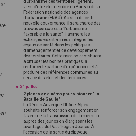
d’urbanisme des territoires ligériens,
ter
vient d'être élu membre du Bureau de la
Fédération nationale des agences
d’urbanisme (FNAU). Au sein de cette
nouvelle gouvernance, il sera chargé des
ère
travaux consacrés à "l’urbanisme
favorable à la santé". Il animera les
échanges visant à mieux intégrer les
enjeux de santé dans les politiques
d’aménagement et de développement
des territoires. Cette mission contribuera
à diffuser les bonnes pratiques, à
renforcer le partage d’expériences et à
produire des références communes au
u
service des élus et des territoires.
21 juillet
ne
2 places de cinéma pour visionner "La
Bataille de Gaulle"
La Région Auvergne-Rhône-Alpes
souhaite renforcer son engagement en
 en
faveur de la transmission de la mémoire
auprès des jeunes en élargissant les
avantages du Pass'Région Jeunes. À
l'occasion de la sortie du diptyque