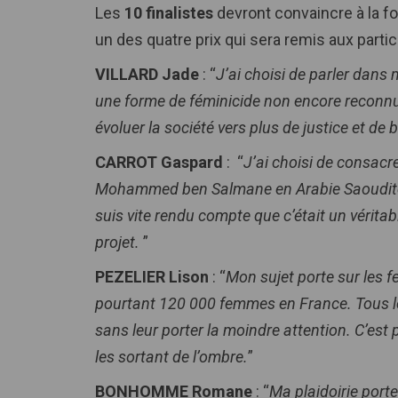
Les
10 finalistes
devront convaincre à la fo
un des quatre prix qui sera remis aux partic
VILLARD Jade
: “
J’ai choisi de parler dans 
une forme de féminicide non encore reconnue 
évoluer la société vers plus de justice et de 
CARROT Gaspard
: “
J’ai choisi de consacre
Mohammed ben Salmane en Arabie Saoudite. Si
suis vite rendu compte que c’était un véritab
projet.
”
PEZELIER Lison
: “
Mon sujet porte sur les 
pourtant 120 000 femmes en France. Tous l
sans leur porter la moindre attention. C’est 
les sortant de l’ombre.
”
BONHOMME Romane
: “
Ma plaidoirie porte