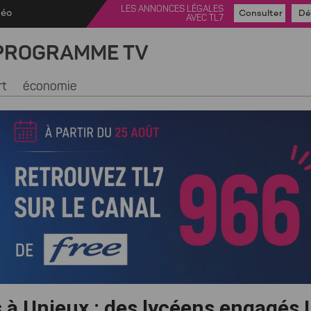
LES ANNONCES LÉGALES
déo
Consulter
Dé
AVEC TL7
PROGRAMME TV
rt
économie
 à Unieux : des lycéens engagés !