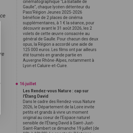
cinématographique "La Bataille de
Gaulle", chaque lycéen détenteur du
Pass'Région Jeunes 2025-2026
ice
bénéficie de 2 places de cinéma
supplémentaires, à 1 € la séance, pour
découvrir avant le 31 août 2026, les 2
volets de cette œuvre consacrée au
général de Gaulle. Pour chacun des deux
opus, la Région a accordé une aide de
125 000 euros. Les films ont par ailleurs
re
été tournés en grande partie en
Auvergne Rhône-Alpes, notamment à
Lyon et Caluire-et-Cuire.
e
16 juillet
Les Rendez-vous Nature : cap sur
l'Étang David
Dans le cadre des Rendez-vous Nature
2026, le Département de la Loire invite
petits et grands à vivre un moment
original au coeur de l'Espace naturel
sensible de l'Étang David à Saint-Just-
Saint-Rambert ce dimanche 19 juillet (de