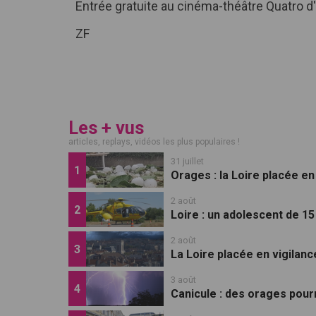
Entrée gratuite au cinéma-théâtre Quatro d
ZF
Les + vus
articles, replays, vidéos les plus populaires !
31 juillet
Orages : la Loire placée en 
2 août
Loire : un adolescent de 1
2 août
La Loire placée en vigilan
3 août
Canicule : des orages pourr