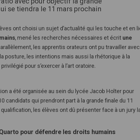
ratio avec pour objectif la grande
qui se tiendra le 11 mars prochain
èves ont choisi un sujet d’actualité qui les touche et en l
umains
, mené les recherches nécessaires et écrit
une
rallèlement, les apprentis orateurs ont pu travailler avec
, la posture, les intentions mais aussi la rhétorique à la
rivilégié pour s’exercer à l’art oratoire.
tion a été organisée au sein du lycée Jacob Holter pour
 10 candidats qui prendront part à la grande finale du 11
ualification, les élèves ont dû présenter face à un jury l
u Quarto pour défendre les droits humains