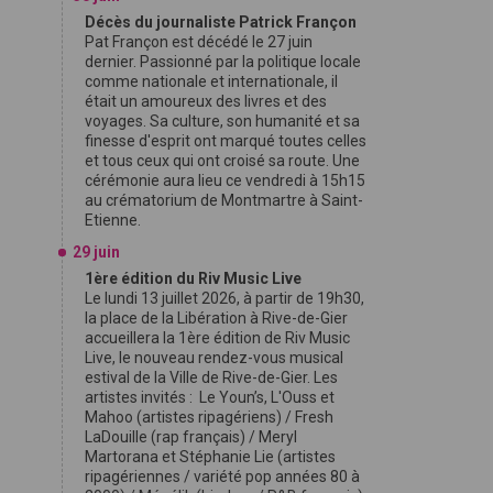
Décès du journaliste Patrick Françon
Pat Françon est décédé le 27 juin
dernier. Passionné par la politique locale
comme nationale et internationale, il
était un amoureux des livres et des
voyages. Sa culture, son humanité et sa
finesse d'esprit ont marqué toutes celles
et tous ceux qui ont croisé sa route. Une
cérémonie aura lieu ce vendredi à 15h15
au crématorium de Montmartre à Saint-
Etienne.
29 juin
1ère édition du Riv Music Live
Le lundi 13 juillet 2026, à partir de 19h30,
la place de la Libération à Rive-de-Gier
accueillera la 1ère édition de Riv Music
Live, le nouveau rendez-vous musical
estival de la Ville de Rive-de-Gier. Les
artistes invités : Le Youn’s, L'Ouss et
Mahoo (artistes ripagériens) / Fresh
LaDouille (rap français) / Meryl
Martorana et Stéphanie Lie (artistes
ripagériennes / variété pop années 80 à