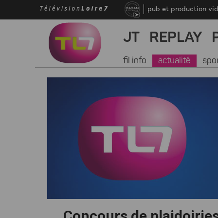
pub et production vi
JT
REPLAY
fil info
actualité
spo
Concours de plaidoiries