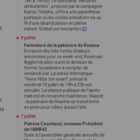
18h à 19h30). Le spectacle "Histoires
ambulantes", proposé par la compagnie
Kaïros Théâtre, offrira une parenthèse
poétique où les contes prendront vie au
fil d'une déambulation en pleine
t
nature. Gratuit sur inscription
ICI
9 juillet
Fermeture de la patinoire de Roanne
En raison des très fortes chaleurs
annoncées pour ce week-end, Roannais
Agglomération a pris la décision de
fermer la patinoire à compter de
vendredi soir. La soirée thématique
"Viens fêter ton exam" prévue le
vendredi 10 juillet de 19h à 23h est
annulée. La séance publique de l’après-
midi est en revanche maintenue. Rappel
e
: la patinoire de Roanne se transforme
en piste pour rollers durant l'été.
us
7 juillet
Patrice Couchaud, nouveau Président
de l'AMR42
Suite à l'assemblée générale annuelle de