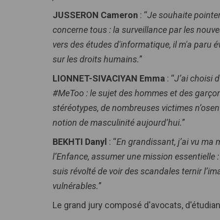
JUSSERON Cameron
: “
Je souhaite pointe
concerne tous : la surveillance par les nouv
vers des études d'informatique, il m'a paru év
sur les droits humains.
”
LIONNET-SIVACIYAN Emma
: “
J’ai choisi
#MeToo : le sujet des hommes et des garçons
stéréotypes, de nombreuses victimes n’osent
notion de masculinité aujourd’hui.
”
BEKHTI Danyl
: “
En grandissant, j’ai vu ma 
l’Enfance, assumer une mission essentielle : 
suis révolté de voir des scandales ternir l’im
vulnérables.
”
Le grand jury composé d'avocats, d'étudiants