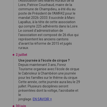
l'Association des Maires Ruraux de la
Loire, Patrice Couchaud, maire de la
commune de Champdieu, a été élu au
poste de Président de l'AMR42 pour le
mandat 2026-2033. Il succède à Marc
Lapallus, à la tête de cette association
qui compte 225 adhérents dans la Loire.
Le conseil d'administration de
l'association est composé de 26 élus qui
représentent les anciens cantons
d'avant la réforme de 2015 et jugés
ruraux.
2 juillet
Une journée à l’école de cirque ?
Depuis maintenant 3 ans, Forez
Tourisme organise avec l’école de cirque
le Cabrioleur à Chambéon une journée
pour les familles sur le thême du cirque.
Cette année, cette journée aura lieu le 29
juillet. Plusieurs disciplines seront
présentées dont la voltige, l’acrobatie et
le
jonglage.
EN SAVOIR +
30 juin