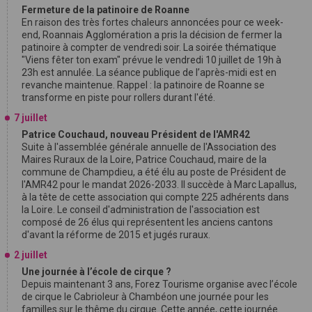
Fermeture de la patinoire de Roanne
En raison des très fortes chaleurs annoncées pour ce week-
end, Roannais Agglomération a pris la décision de fermer la
patinoire à compter de vendredi soir. La soirée thématique
"Viens fêter ton exam" prévue le vendredi 10 juillet de 19h à
23h est annulée. La séance publique de l’après-midi est en
revanche maintenue. Rappel : la patinoire de Roanne se
transforme en piste pour rollers durant l'été.
7 juillet
Patrice Couchaud, nouveau Président de l'AMR42
Suite à l'assemblée générale annuelle de l'Association des
Maires Ruraux de la Loire, Patrice Couchaud, maire de la
commune de Champdieu, a été élu au poste de Président de
l'AMR42 pour le mandat 2026-2033. Il succède à Marc Lapallus,
à la tête de cette association qui compte 225 adhérents dans
la Loire. Le conseil d'administration de l'association est
composé de 26 élus qui représentent les anciens cantons
d'avant la réforme de 2015 et jugés ruraux.
2 juillet
Une journée à l’école de cirque ?
Depuis maintenant 3 ans, Forez Tourisme organise avec l’école
de cirque le Cabrioleur à Chambéon une journée pour les
familles sur le thême du cirque. Cette année, cette journée