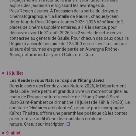
auprès des jeunes en élargissant les avantages du
Pass'Région Jeunes. À l'occasion de la sortie du diptyque
cinématographique "La Bataille de Gaulle", chaque lycéen
détenteur du Pass'Région Jeunes 2025-2026 bénéficie de 2
places de cinéma supplémentaires, à 1 € la séance, pour
découvrir avant le 31 août 2026, les 2 volets de cette œuvre
consacrée au général de Gaulle. Pour chacun des deux opus, la
Région a accordé une aide de 125 000 euros. Les films ont par
ailleurs été tournés en grande partie en Auvergne Rhône-
Alpes, notamment à Lyon et Caluire-et-Cuire.
16 juillet
Les Rendez-vous Nature : cap sur l'Étang David
Dans le cadre des Rendez-vous Nature 2026, le Département
de la Loire invite petits et grands à vivre un moment original au
coeur de l'Espace naturel sensible de l'Étang David à Saint-
Just-Saint-Rambert ce dimanche 19 juillet (de 18h à 19h30). Le
spectacle "Histoires ambulantes", proposé par la compagnie
Kaïros Théâtre, offrira une parenthèse poétique où les contes
prendront vie au fil d'une déambulation en pleine
nature. Gratuit sur inscription
ICI
9 juillet