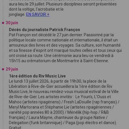
aura lieu le 29 juillet. Plusieurs disciplines seront présentées
dont la voltige, l’acrobatie et le
jonglage.
EN SAVOIR +
30 juin
Décès du journaliste Patrick Françon
Pat Françon est décédé le 27 juin dernier. Passionné par la
politique locale comme nationale et internationale, il était un
amoureux des livres et des voyages. Sa culture, son humanité
et sa finesse d'esprit ont marqué toutes celles et tous ceux qui
ont croisé sa route. Une cérémonie aura lieu ce vendredi à
15h15 au crématorium de Montmartre à Saint-Etienne.
29 juin
1ère édition du Riv Music Live
Le lundi 13 juillet 2026, à partir de 19h30, la place de la
Libération à Rive-de-Gier accueillera la 1ère édition de Riv
Music Live, le nouveau rendez-vous musical estival de la Ville
de Rive-de-Gier. Les artistes invités : Le Youn’s, L'Ouss et
Mahoo (artistes ripagériens) / Fresh LaDouille (rap français) /
Meryl Martorana et Stéphanie Lie (artistes ripagériennes /
variété pop années 80 à 2000) / Ménélik (hip-hop / R&B
français) / Laura Mayne, chanteuse du groupe Native /
Delegation (funk britannique) / Paga (pop électro et dance).
Gratuit.