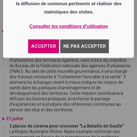
militants et à mobiliser les énergies en vue des prochaines
la diffusion de contenus pertinents et réaliser des
échéances électorales
", indique un communiqué de
statistiques des visites.
Renaissance.
Consulter les conditions d'utilisation
23 juillet
Régis Juanico élu au Bureau de la Fédération nationale des
agences d’urbanisme
ACCEPTER
NE PAS ACCEPTER
Régis Juanico, maire de Saint-Étienne, président de Saint-
Étienne Métropole et représentant d’epures, l’Agence
d’urbanisme des territoires ligériens, vient d'être élu membre
du Bureau de la Fédération nationale des agences d’urbanisme
(FNAU). Au sein de cette nouvelle gouvernance, il sera chargé
des travaux consacrés à "l’urbanisme favorable à la santé". Il
animera les échanges visant à mieux intégrer les enjeux de
santé dans les politiques d’aménagement et de
développement des territoires. Cette mission contribuera à
diffuser les bonnes pratiques, à renforcer le partage
d’expériences et à produire des références communes au
service des élus et des territoires.
21 juillet
2 places de cinéma pour visionner "La Bataille de Gaulle"
La Région Auvergne-Rhône-Alpes souhaite renforcer son
engagement en faveur de la transmission de la mémoire