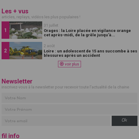
Les + vus
articles, replays, vidéos les plus populaires !
31 juillet
Orages : la Loire placée en vigilance orange
cet après-midi, de la grêle jusqu'à...
2 août
Loire : un adolescent de 15 ans succombe à ses
blessures après un accident
voir plus
Newsletter
inscrivez-vous à la newsletter pour recevoir toute l'actualité de la chaine
Ok
fil info