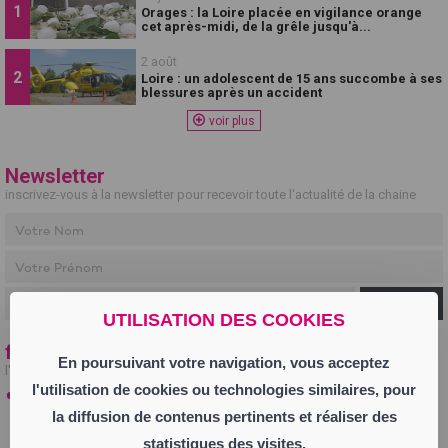
Orages : la Loire placée en vigilance orange
cet après-midi, de la grêle jusqu'à...
2 août
Loire : un adolescent de 15 ans succombe à ses
blessures après un accident
voir plus
Newsletter
inscrivez-vous à la newsletter pour recevoir toute l'actualité de la chaine
Ok
UTILISATION DES COOKIES
fil info
En poursuivant votre navigation, vous acceptez
l'actualité en temps réel
l'utilisation de cookies ou technologies similaires, pour
27 juillet
la diffusion de contenus pertinents et réaliser des
Thomas Gaubert, président du Pôle Formation CFAI-AFPI
Loire-Drôme-Ardèche
statistiques des visites.