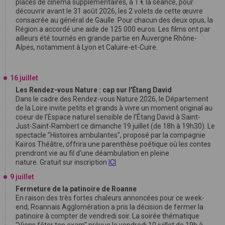
places de cinéma supplémentaires, à 1 € la séance, pour
découvrir avant le 31 août 2026, les 2 volets de cette œuvre
consacrée au général de Gaulle. Pour chacun des deux opus, la
Région a accordé une aide de 125 000 euros. Les films ont par
ailleurs été tournés en grande partie en Auvergne Rhône-
Alpes, notamment à Lyon et Caluire-et-Cuire.
16 juillet
Les Rendez-vous Nature : cap sur l'Étang David
Dans le cadre des Rendez-vous Nature 2026, le Département
de la Loire invite petits et grands à vivre un moment original au
coeur de l'Espace naturel sensible de l'Étang David à Saint-
Just-Saint-Rambert ce dimanche 19 juillet (de 18h à 19h30). Le
spectacle "Histoires ambulantes", proposé par la compagnie
Kaïros Théâtre, offrira une parenthèse poétique où les contes
prendront vie au fil d'une déambulation en pleine
nature. Gratuit sur inscription
ICI
9 juillet
Fermeture de la patinoire de Roanne
En raison des très fortes chaleurs annoncées pour ce week-
end, Roannais Agglomération a pris la décision de fermer la
patinoire à compter de vendredi soir. La soirée thématique