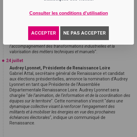
Thomas Gaubert a été élu à la présidence du Pôle Formation
CFAI-AFPI Loire-Drôme-Ardèche à la fin du mois de juin 2026. Il
Consulter les conditions d'utilisation
succède à André Bonnavion qui a exercé cette fonction
pendant 7 ans. Dirigeant de SODESE-SRCA, entreprise de
sous-traitance industrielle implantée à Félines, en Ardèche, et
à La Roche-de-Glun, dans la Drôme, Thomas Gaubert souhaite
ACCEPTER
NE PAS ACCEPTER
développer le "
renforcement des relations avec les entreprises, le
développement de formations adaptées à leurs besoins,
l’accompagnement des transformations industrielles et la
valorisation des métiers techniques et manuels
".
24 juillet
Audrey Lyonnet, Présidente de Renaissance Loire
Gabriel Attal, secrétaire général de Renaissance et candidat
aux élections présidentielles, annonce la nomination d’Audrey
Lyonnet en tant que Présidente de l’Assemblée
Départementale Renaissance Loire. Audrey Lyonnet sera
chargée "
de l’animation, de l’information et de la coordination des
équipes sur le territoire
". Cette nomination s’inscrit "
dans une
dynamique collective visant à renforcer l’engagement des
militants et à mobiliser les énergies en vue des prochaines
échéances électorales
", indique un communiqué de
Renaissance.