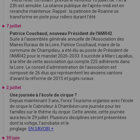
"Viens fêter ton exam" prévue le vendredi 10 juillet de 19h à
23h est annulée. La séance publique de l’après-midi est en
revanche maintenue. Rappel : la patinoire de Roanne se
transforme en piste pour rollers durant l'été.
7 juillet
Patrice Couchaud, nouveau Président de l'AMR42
Suite à l'assemblée générale annuelle de l'Association des
Maires Ruraux de la Loire, Patrice Couchaud, maire de la
commune de Champdieu, a été élu au poste de Président de
l'AMR42 pour le mandat 2026-2033. Il succède à Marc Lapallus,
à la tête de cette association qui compte 225 adhérents dans
la Loire. Le conseil d'administration de l'association est
composé de 26 élus qui représentent les anciens cantons
d'avant la réforme de 2015 et jugés ruraux.
2 juillet
Une journée à l’école de cirque ?
Depuis maintenant 3 ans, Forez Tourisme organise avec l’école
de cirque le Cabrioleur à Chambéon une journée pour les
familles sur le thême du cirque. Cette année, cette journée
aura lieu le 29 juillet. Plusieurs disciplines seront présentées
dont la voltige, l’acrobatie et le
jonglage.
EN SAVOIR +
30 juin