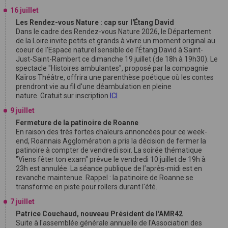
16 juillet
Les Rendez-vous Nature : cap sur l'Étang David
Dans le cadre des Rendez-vous Nature 2026, le Département
de la Loire invite petits et grands à vivre un moment original au
coeur de l'Espace naturel sensible de l'Étang David à Saint-
Just-Saint-Rambert ce dimanche 19 juillet (de 18h à 19h30). Le
spectacle "Histoires ambulantes", proposé par la compagnie
Kaïros Théâtre, offrira une parenthèse poétique où les contes
prendront vie au fil d'une déambulation en pleine
nature. Gratuit sur inscription
ICI
9 juillet
Fermeture de la patinoire de Roanne
En raison des très fortes chaleurs annoncées pour ce week-
end, Roannais Agglomération a pris la décision de fermer la
patinoire à compter de vendredi soir. La soirée thématique
"Viens fêter ton exam" prévue le vendredi 10 juillet de 19h à
23h est annulée. La séance publique de l’après-midi est en
revanche maintenue. Rappel : la patinoire de Roanne se
transforme en piste pour rollers durant l'été.
7 juillet
Patrice Couchaud, nouveau Président de l'AMR42
Suite à l'assemblée générale annuelle de l'Association des