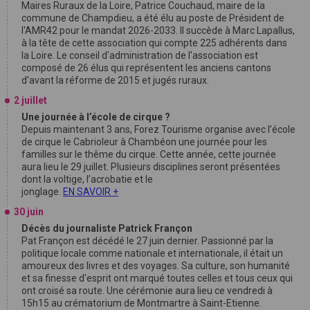
Maires Ruraux de la Loire, Patrice Couchaud, maire de la
commune de Champdieu, a été élu au poste de Président de
l'AMR42 pour le mandat 2026-2033. Il succède à Marc Lapallus,
à la tête de cette association qui compte 225 adhérents dans
la Loire. Le conseil d'administration de l'association est
composé de 26 élus qui représentent les anciens cantons
d'avant la réforme de 2015 et jugés ruraux.
2 juillet
Une journée à l’école de cirque ?
Depuis maintenant 3 ans, Forez Tourisme organise avec l’école
de cirque le Cabrioleur à Chambéon une journée pour les
familles sur le thême du cirque. Cette année, cette journée
aura lieu le 29 juillet. Plusieurs disciplines seront présentées
dont la voltige, l’acrobatie et le
jonglage.
EN SAVOIR +
30 juin
Décès du journaliste Patrick Françon
Pat Françon est décédé le 27 juin dernier. Passionné par la
politique locale comme nationale et internationale, il était un
amoureux des livres et des voyages. Sa culture, son humanité
et sa finesse d'esprit ont marqué toutes celles et tous ceux qui
ont croisé sa route. Une cérémonie aura lieu ce vendredi à
15h15 au crématorium de Montmartre à Saint-Etienne.