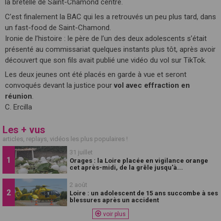
la bretelle de Saint-Chamond centre.
C’est finalement la BAC qui les a retrouvés un peu plus tard, dans
un fast-food de Saint-Chamond.
Ironie de l’histoire : le père de l’un des deux adolescents s’était
présenté au commissariat quelques instants plus tôt, après avoir
découvert que son fils avait publié une vidéo du vol sur TikTok.
Les deux jeunes ont été placés en garde à vue et seront
convoqués devant la justice pour
vol avec effraction en
réunion
.
C. Ercilla
Les + vus
articles, replays, vidéos les plus populaires !
31 juillet
Orages : la Loire placée en vigilance orange
cet après-midi, de la grêle jusqu'à...
2 août
Loire : un adolescent de 15 ans succombe à ses
blessures après un accident
voir plus