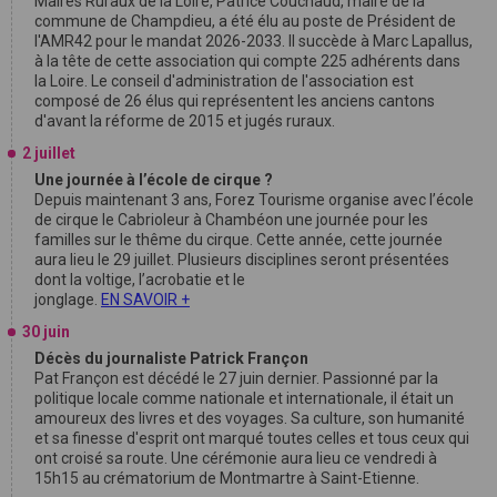
Maires Ruraux de la Loire, Patrice Couchaud, maire de la
commune de Champdieu, a été élu au poste de Président de
l'AMR42 pour le mandat 2026-2033. Il succède à Marc Lapallus,
à la tête de cette association qui compte 225 adhérents dans
la Loire. Le conseil d'administration de l'association est
composé de 26 élus qui représentent les anciens cantons
d'avant la réforme de 2015 et jugés ruraux.
2 juillet
Une journée à l’école de cirque ?
Depuis maintenant 3 ans, Forez Tourisme organise avec l’école
de cirque le Cabrioleur à Chambéon une journée pour les
familles sur le thême du cirque. Cette année, cette journée
aura lieu le 29 juillet. Plusieurs disciplines seront présentées
dont la voltige, l’acrobatie et le
jonglage.
EN SAVOIR +
30 juin
Décès du journaliste Patrick Françon
Pat Françon est décédé le 27 juin dernier. Passionné par la
politique locale comme nationale et internationale, il était un
amoureux des livres et des voyages. Sa culture, son humanité
et sa finesse d'esprit ont marqué toutes celles et tous ceux qui
ont croisé sa route. Une cérémonie aura lieu ce vendredi à
15h15 au crématorium de Montmartre à Saint-Etienne.