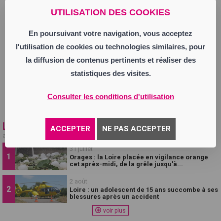
UTILISATION DES COOKIES
En poursuivant votre navigation, vous acceptez
l'utilisation de cookies ou technologies similaires, pour
la diffusion de contenus pertinents et réaliser des
statistiques des visites.
Consulter les conditions d'utilisation
Y. Bouhaddane
Les + vus
ACCEPTER
NE PAS ACCEPTER
articles, replays, vidéos les plus populaires !
31 juillet
Orages : la Loire placée en vigilance orange
cet après-midi, de la grêle jusqu'à...
2 août
Loire : un adolescent de 15 ans succombe à ses
blessures après un accident
voir plus