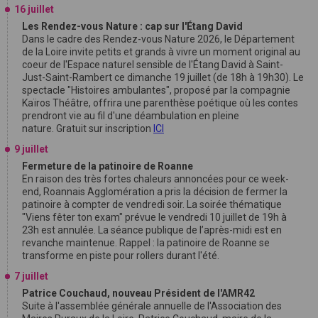
16 juillet
Les Rendez-vous Nature : cap sur l'Étang David
Dans le cadre des Rendez-vous Nature 2026, le Département
de la Loire invite petits et grands à vivre un moment original au
coeur de l'Espace naturel sensible de l'Étang David à Saint-
Just-Saint-Rambert ce dimanche 19 juillet (de 18h à 19h30). Le
spectacle "Histoires ambulantes", proposé par la compagnie
Kaïros Théâtre, offrira une parenthèse poétique où les contes
prendront vie au fil d'une déambulation en pleine
nature. Gratuit sur inscription
ICI
9 juillet
Fermeture de la patinoire de Roanne
En raison des très fortes chaleurs annoncées pour ce week-
end, Roannais Agglomération a pris la décision de fermer la
patinoire à compter de vendredi soir. La soirée thématique
"Viens fêter ton exam" prévue le vendredi 10 juillet de 19h à
23h est annulée. La séance publique de l’après-midi est en
revanche maintenue. Rappel : la patinoire de Roanne se
transforme en piste pour rollers durant l'été.
7 juillet
Patrice Couchaud, nouveau Président de l'AMR42
Suite à l'assemblée générale annuelle de l'Association des