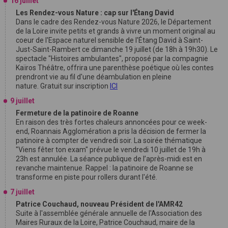
16 juillet
Les Rendez-vous Nature : cap sur l'Étang David
Dans le cadre des Rendez-vous Nature 2026, le Département
de la Loire invite petits et grands à vivre un moment original au
coeur de l'Espace naturel sensible de l'Étang David à Saint-
Just-Saint-Rambert ce dimanche 19 juillet (de 18h à 19h30). Le
spectacle "Histoires ambulantes", proposé par la compagnie
Kaïros Théâtre, offrira une parenthèse poétique où les contes
prendront vie au fil d'une déambulation en pleine
nature. Gratuit sur inscription
ICI
9 juillet
Fermeture de la patinoire de Roanne
En raison des très fortes chaleurs annoncées pour ce week-
end, Roannais Agglomération a pris la décision de fermer la
patinoire à compter de vendredi soir. La soirée thématique
"Viens fêter ton exam" prévue le vendredi 10 juillet de 19h à
23h est annulée. La séance publique de l’après-midi est en
revanche maintenue. Rappel : la patinoire de Roanne se
transforme en piste pour rollers durant l'été.
7 juillet
Patrice Couchaud, nouveau Président de l'AMR42
Suite à l'assemblée générale annuelle de l'Association des
Maires Ruraux de la Loire, Patrice Couchaud, maire de la