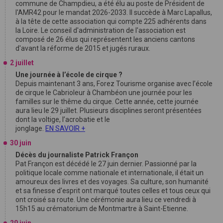
commune de Champdieu, a été élu au poste de Président de
l'AMR42 pour le mandat 2026-2033. Il succède à Marc Lapallus,
à la tête de cette association qui compte 225 adhérents dans
la Loire. Le conseil d'administration de l'association est
composé de 26 élus qui représentent les anciens cantons
d'avant la réforme de 2015 et jugés ruraux.
2 juillet
Une journée à l’école de cirque ?
Depuis maintenant 3 ans, Forez Tourisme organise avec l’école
de cirque le Cabrioleur à Chambéon une journée pour les
familles sur le thême du cirque. Cette année, cette journée
aura lieu le 29 juillet. Plusieurs disciplines seront présentées
dont la voltige, l’acrobatie et le
jonglage.
EN SAVOIR +
30 juin
Décès du journaliste Patrick Françon
Pat Françon est décédé le 27 juin dernier. Passionné par la
politique locale comme nationale et internationale, il était un
amoureux des livres et des voyages. Sa culture, son humanité
et sa finesse d'esprit ont marqué toutes celles et tous ceux qui
ont croisé sa route. Une cérémonie aura lieu ce vendredi à
15h15 au crématorium de Montmartre à Saint-Etienne.
29 juin