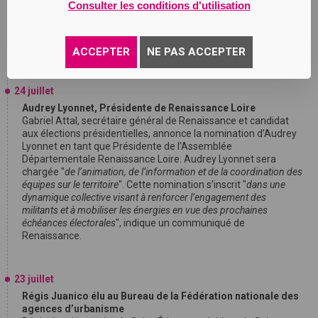
Consulter les conditions d'utilisation
sous-traitance industrielle implantée à Félines, en Ardèche, et
à La Roche-de-Glun, dans la Drôme, Thomas Gaubert souhaite
développer le "
renforcement des relations avec les entreprises, le
développement de formations adaptées à leurs besoins,
ACCEPTER
NE PAS ACCEPTER
l’accompagnement des transformations industrielles et la
valorisation des métiers techniques et manuels
".
24 juillet
Audrey Lyonnet, Présidente de Renaissance Loire
Gabriel Attal, secrétaire général de Renaissance et candidat
aux élections présidentielles, annonce la nomination d’Audrey
Lyonnet en tant que Présidente de l’Assemblée
Départementale Renaissance Loire. Audrey Lyonnet sera
chargée "
de l’animation, de l’information et de la coordination des
équipes sur le territoire
". Cette nomination s’inscrit "
dans une
dynamique collective visant à renforcer l’engagement des
militants et à mobiliser les énergies en vue des prochaines
échéances électorales
", indique un communiqué de
Renaissance.
23 juillet
Régis Juanico élu au Bureau de la Fédération nationale des
agences d’urbanisme