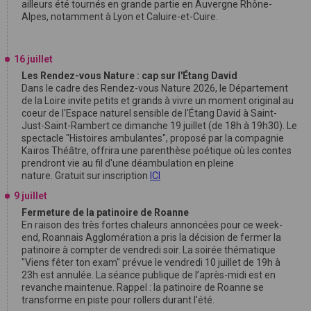
ailleurs été tournés en grande partie en Auvergne Rhône-
Alpes, notamment à Lyon et Caluire-et-Cuire.
16 juillet
Les Rendez-vous Nature : cap sur l'Étang David
Dans le cadre des Rendez-vous Nature 2026, le Département
de la Loire invite petits et grands à vivre un moment original au
coeur de l'Espace naturel sensible de l'Étang David à Saint-
Just-Saint-Rambert ce dimanche 19 juillet (de 18h à 19h30). Le
spectacle "Histoires ambulantes", proposé par la compagnie
Kaïros Théâtre, offrira une parenthèse poétique où les contes
prendront vie au fil d'une déambulation en pleine
nature. Gratuit sur inscription
ICI
9 juillet
Fermeture de la patinoire de Roanne
En raison des très fortes chaleurs annoncées pour ce week-
end, Roannais Agglomération a pris la décision de fermer la
patinoire à compter de vendredi soir. La soirée thématique
"Viens fêter ton exam" prévue le vendredi 10 juillet de 19h à
23h est annulée. La séance publique de l’après-midi est en
revanche maintenue. Rappel : la patinoire de Roanne se
transforme en piste pour rollers durant l'été.