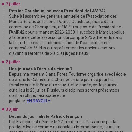
7 juillet
Patrice Couchaud, nouveau Président de l'AMR42
Suite à l'assemblée générale annuelle de l'Association des
Maires Ruraux de la Loire, Patrice Couchaud, maire de la
commune de Champdieu, a été élu au poste de Président de
l'AMR42 pour le mandat 2026-2033. Il succède à Marc Lapallus,
à la tête de cette association qui compte 225 adhérents dans
la Loire. Le conseil d'administration de l'association est
composé de 26 élus qui représentent les anciens cantons
d'avant la réforme de 2015 et jugés ruraux.
2 juillet
Une journée à l’école de cirque ?
Depuis maintenant 3 ans, Forez Tourisme organise avec l’école
de cirque le Cabrioleur à Chambéon une journée pour les
familles sur le thême du cirque. Cette année, cette journée
aura lieu le 29 juillet. Plusieurs disciplines seront présentées
dont la voltige, l’acrobatie et le
jonglage.
EN SAVOIR +
30 juin
Décès du journaliste Patrick Françon
Pat Françon est décédé le 27 juin dernier. Passionné par la
politique locale comme nationale et internationale, il était un