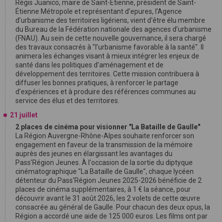
Régis Juanico, maire de Saint-Étienne, président de Saint-
Étienne Métropole et représentant d’epures, l’Agence
d’urbanisme des territoires ligériens, vient d'être élu membre
du Bureau de la Fédération nationale des agences d’urbanisme
(FNAU). Au sein de cette nouvelle gouvernance, il sera chargé
des travaux consacrés à "l’urbanisme favorable à la santé". Il
animera les échanges visant à mieux intégrer les enjeux de
santé dans les politiques d’aménagement et de
développement des territoires. Cette mission contribuera à
diffuser les bonnes pratiques, à renforcer le partage
d’expériences et à produire des références communes au
service des élus et des territoires.
21 juillet
2 places de cinéma pour visionner "La Bataille de Gaulle"
La Région Auvergne-Rhône-Alpes souhaite renforcer son
engagement en faveur de la transmission de la mémoire
auprès des jeunes en élargissant les avantages du
Pass'Région Jeunes. À l'occasion de la sortie du diptyque
cinématographique "La Bataille de Gaulle", chaque lycéen
détenteur du Pass'Région Jeunes 2025-2026 bénéficie de 2
places de cinéma supplémentaires, à 1 € la séance, pour
découvrir avant le 31 août 2026, les 2 volets de cette œuvre
consacrée au général de Gaulle. Pour chacun des deux opus, la
Région a accordé une aide de 125 000 euros. Les films ont par