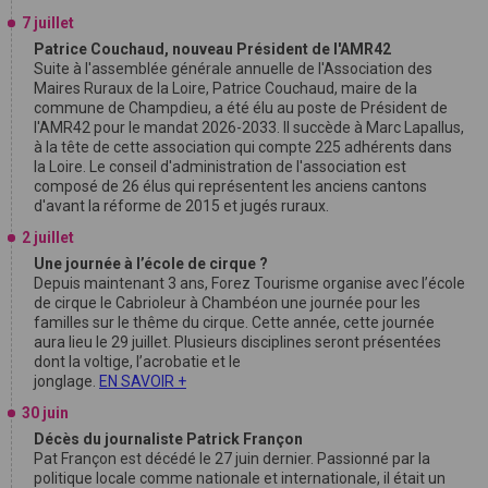
7 juillet
Patrice Couchaud, nouveau Président de l'AMR42
Suite à l'assemblée générale annuelle de l'Association des
Maires Ruraux de la Loire, Patrice Couchaud, maire de la
commune de Champdieu, a été élu au poste de Président de
l'AMR42 pour le mandat 2026-2033. Il succède à Marc Lapallus,
à la tête de cette association qui compte 225 adhérents dans
la Loire. Le conseil d'administration de l'association est
composé de 26 élus qui représentent les anciens cantons
d'avant la réforme de 2015 et jugés ruraux.
2 juillet
Une journée à l’école de cirque ?
Depuis maintenant 3 ans, Forez Tourisme organise avec l’école
de cirque le Cabrioleur à Chambéon une journée pour les
familles sur le thême du cirque. Cette année, cette journée
aura lieu le 29 juillet. Plusieurs disciplines seront présentées
dont la voltige, l’acrobatie et le
jonglage.
EN SAVOIR +
30 juin
Décès du journaliste Patrick Françon
Pat Françon est décédé le 27 juin dernier. Passionné par la
politique locale comme nationale et internationale, il était un