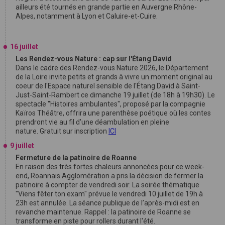
ailleurs été tournés en grande partie en Auvergne Rhône-
Alpes, notamment à Lyon et Caluire-et-Cuire.
16 juillet
Les Rendez-vous Nature : cap sur l'Étang David
Dans le cadre des Rendez-vous Nature 2026, le Département
de la Loire invite petits et grands à vivre un moment original au
coeur de l'Espace naturel sensible de l'Étang David à Saint-
Just-Saint-Rambert ce dimanche 19 juillet (de 18h à 19h30). Le
spectacle "Histoires ambulantes", proposé par la compagnie
Kaïros Théâtre, offrira une parenthèse poétique où les contes
prendront vie au fil d'une déambulation en pleine
nature. Gratuit sur inscription
ICI
9 juillet
Fermeture de la patinoire de Roanne
En raison des très fortes chaleurs annoncées pour ce week-
end, Roannais Agglomération a pris la décision de fermer la
patinoire à compter de vendredi soir. La soirée thématique
"Viens fêter ton exam" prévue le vendredi 10 juillet de 19h à
23h est annulée. La séance publique de l’après-midi est en
revanche maintenue. Rappel : la patinoire de Roanne se
transforme en piste pour rollers durant l'été.