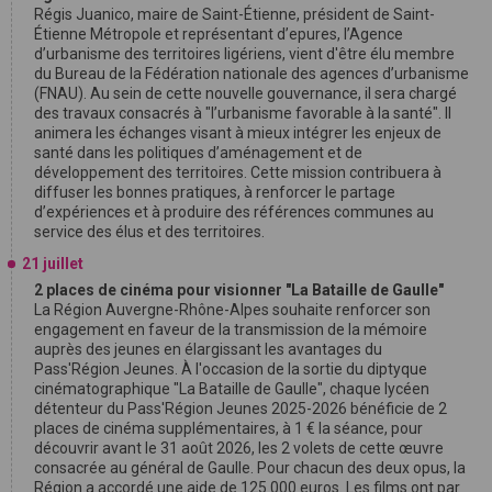
Régis Juanico, maire de Saint-Étienne, président de Saint-
Étienne Métropole et représentant d’epures, l’Agence
d’urbanisme des territoires ligériens, vient d'être élu membre
du Bureau de la Fédération nationale des agences d’urbanisme
(FNAU). Au sein de cette nouvelle gouvernance, il sera chargé
des travaux consacrés à "l’urbanisme favorable à la santé". Il
animera les échanges visant à mieux intégrer les enjeux de
santé dans les politiques d’aménagement et de
développement des territoires. Cette mission contribuera à
diffuser les bonnes pratiques, à renforcer le partage
d’expériences et à produire des références communes au
service des élus et des territoires.
21 juillet
2 places de cinéma pour visionner "La Bataille de Gaulle"
La Région Auvergne-Rhône-Alpes souhaite renforcer son
engagement en faveur de la transmission de la mémoire
auprès des jeunes en élargissant les avantages du
Pass'Région Jeunes. À l'occasion de la sortie du diptyque
cinématographique "La Bataille de Gaulle", chaque lycéen
détenteur du Pass'Région Jeunes 2025-2026 bénéficie de 2
places de cinéma supplémentaires, à 1 € la séance, pour
découvrir avant le 31 août 2026, les 2 volets de cette œuvre
consacrée au général de Gaulle. Pour chacun des deux opus, la
Région a accordé une aide de 125 000 euros. Les films ont par