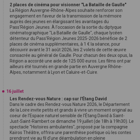
2 places de cinéma pour visionner "La Bataille de Gaulle"
La Région Auvergne-Rhône-Alpes souhaite renforcer son
engagement en faveur de la transmission de la mémoire
auprès des jeunes en élargissant les avantages du
Pass'Région Jeunes. À l'occasion de la sortie du diptyque
cinématographique "La Bataille de Gaulle", chaque lycéen
détenteur du Pass'Région Jeunes 2025-2026 bénéficie de 2
places de cinéma supplémentaires, à 1 € la séance, pour
découvrir avant le 31 août 2026, les 2 volets de cette œuvre
consacrée au général de Gaulle. Pour chacun des deux opus, la
Région a accordé une aide de 125 000 euros. Les films ont par
ailleurs été tournés en grande partie en Auvergne Rhône-
Alpes, notamment à Lyon et Caluire-et-Cuire.
16 juillet
Les Rendez-vous Nature : cap sur l'Étang David
Dans le cadre des Rendez-vous Nature 2026, le Département
de la Loire invite petits et grands à vivre un moment original au
coeur de l'Espace naturel sensible de l'Étang David à Saint-
Just-Saint-Rambert ce dimanche 19 juillet (de 18h à 19h30). Le
spectacle "Histoires ambulantes", proposé par la compagnie
Kaïros Théâtre, offrira une parenthèse poétique où les contes
prendront vie au fil d'une déambulation en pleine