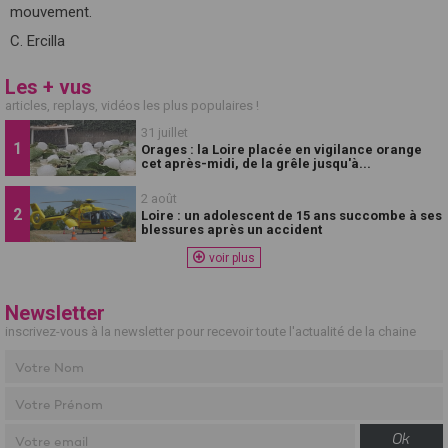
mouvement.
C. Ercilla
Les + vus
articles, replays, vidéos les plus populaires !
31 juillet
Orages : la Loire placée en vigilance orange
cet après-midi, de la grêle jusqu'à...
2 août
Loire : un adolescent de 15 ans succombe à ses
blessures après un accident
voir plus
Newsletter
inscrivez-vous à la newsletter pour recevoir toute l'actualité de la chaine
Ok