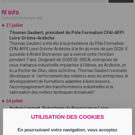
fil info
l'actualité en temps réel
27 juillet
Thomas Gaubert, président du Pôle Formation CFAI-AFPI
Loire-Drôme-Ardèche
Thomas Gaubert a été élu à la présidence du Pôle Formation
CFAI-AFPI Loire-Drôme-Ardèche à la fin du mois de juin 2026. Il
succède à André Bonnavion qui a exercé cette fonction
pendant 7 ans. Dirigeant de SODESE-SRCA, entreprise de
sous-traitance industrielle implantée à Félines, en Ardèche, et
à La Roche-de-Glun, dans la Drôme, Thomas Gaubert souhaite
développer le "
renforcement des relations avec les entreprises, le
développement de formations adaptées à leurs besoins,
l’accompagnement des transformations industrielles et la
valorisation des métiers techniques et manuels
".
24 juillet
Audrey Lyonnet, Présidente de Renaissance Loire
Gabriel Attal, secrétaire général de Renaissance et candidat
UTILISATION DES COOKIES
aux élections présidentielles, annonce la nomination d’Audrey
Lyonnet en tant que Présidente de l’Assemblée
En poursuivant votre navigation, vous acceptez
Départementale Renaissance Loire. Audrey Lyonnet sera