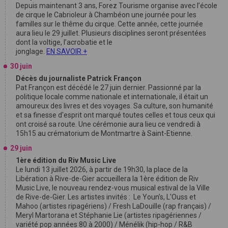
Depuis maintenant 3 ans, Forez Tourisme organise avec l’école
de cirque le Cabrioleur à Chambéon une journée pour les
familles sur le thême du cirque. Cette année, cette journée
aura lieu le 29 juillet. Plusieurs disciplines seront présentées
dont la voltige, l’acrobatie et le
jonglage.
EN SAVOIR +
30 juin
Décès du journaliste Patrick Françon
Pat Françon est décédé le 27 juin dernier. Passionné par la
politique locale comme nationale et internationale, il était un
amoureux des livres et des voyages. Sa culture, son humanité
et sa finesse d'esprit ont marqué toutes celles et tous ceux qui
ont croisé sa route. Une cérémonie aura lieu ce vendredi à
15h15 au crématorium de Montmartre à Saint-Etienne.
29 juin
1ère édition du Riv Music Live
Le lundi 13 juillet 2026, à partir de 19h30, la place de la
Libération à Rive-de-Gier accueillera la 1ère édition de Riv
Music Live, le nouveau rendez-vous musical estival de la Ville
de Rive-de-Gier. Les artistes invités : Le Youn’s, L'Ouss et
Mahoo (artistes ripagériens) / Fresh LaDouille (rap français) /
Meryl Martorana et Stéphanie Lie (artistes ripagériennes /
variété pop années 80 à 2000) / Ménélik (hip-hop / R&B