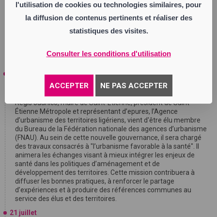
chargée "
de l’animation, de l’information et de la coordination des
l'utilisation de cookies ou technologies similaires, pour
équipes sur le territoire
". Cette nomination s’inscrit "
dans une
la diffusion de contenus pertinents et réaliser des
dynamique collective visant à renforcer l’engagement des
militants et à mobiliser les énergies en vue des prochaines
statistiques des visites.
échéances électorales
", indique un communiqué de
Renaissance.
Consulter les conditions d'utilisation
23 juillet
ACCEPTER
NE PAS ACCEPTER
Régis Juanico élu au Bureau de la Fédération nationale des
agences d’urbanisme
Régis Juanico, maire de Saint-Étienne, président de Saint-
Étienne Métropole et représentant d’epures, l’Agence
d’urbanisme des territoires ligériens, vient d'être élu membre
du Bureau de la Fédération nationale des agences d’urbanisme
(FNAU). Au sein de cette nouvelle gouvernance, il sera chargé
des travaux consacrés à "l’urbanisme favorable à la santé". Il
animera les échanges visant à mieux intégrer les enjeux de
santé dans les politiques d’aménagement et de
développement des territoires. Cette mission contribuera à
diffuser les bonnes pratiques, à renforcer le partage
d’expériences et à produire des références communes au
service des élus et des territoires.
21 juillet