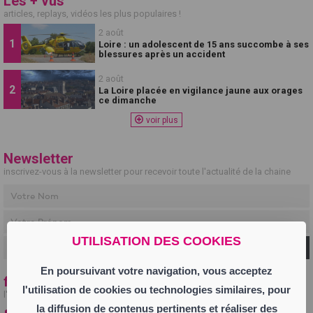
Les + vus
articles, replays, vidéos les plus populaires !
2 août
Loire : un adolescent de 15 ans succombe à ses
blessures après un accident
2 août
La Loire placée en vigilance jaune aux orages
ce dimanche
voir plus
Newsletter
inscrivez-vous à la newsletter pour recevoir toute l'actualité de la chaine
UTILISATION DES COOKIES
Ok
En poursuivant votre navigation, vous acceptez
fil info
l'utilisation de cookies ou technologies similaires, pour
l'actualité en temps réel
la diffusion de contenus pertinents et réaliser des
27 juillet