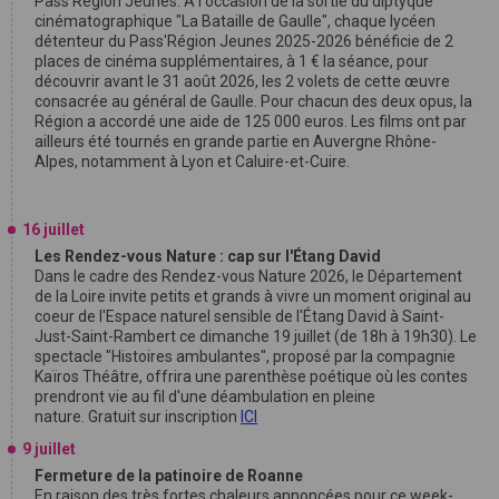
Pass'Région Jeunes. À l'occasion de la sortie du diptyque
cinématographique "La Bataille de Gaulle", chaque lycéen
détenteur du Pass'Région Jeunes 2025-2026 bénéficie de 2
places de cinéma supplémentaires, à 1 € la séance, pour
découvrir avant le 31 août 2026, les 2 volets de cette œuvre
consacrée au général de Gaulle. Pour chacun des deux opus, la
Région a accordé une aide de 125 000 euros. Les films ont par
ailleurs été tournés en grande partie en Auvergne Rhône-
Alpes, notamment à Lyon et Caluire-et-Cuire.
16 juillet
Les Rendez-vous Nature : cap sur l'Étang David
Dans le cadre des Rendez-vous Nature 2026, le Département
de la Loire invite petits et grands à vivre un moment original au
coeur de l'Espace naturel sensible de l'Étang David à Saint-
Just-Saint-Rambert ce dimanche 19 juillet (de 18h à 19h30). Le
spectacle "Histoires ambulantes", proposé par la compagnie
Kaïros Théâtre, offrira une parenthèse poétique où les contes
prendront vie au fil d'une déambulation en pleine
nature. Gratuit sur inscription
ICI
9 juillet
Fermeture de la patinoire de Roanne
En raison des très fortes chaleurs annoncées pour ce week-