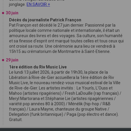
jonglage.
EN SAVOIR +
30 juin
Décès du journaliste Patrick Françon
Pat Françon est décédé le 27 juin dernier. Passionné par la
politique locale comme nationale et internationale, il était un
amoureux des livres et des voyages. Sa culture, son humanité
et sa finesse d'esprit ont marqué toutes celles et tous ceux qui
ont croisé sa route. Une cérémonie aura lieu ce vendredi à
15h15 au crématorium de Montmartre à Saint-Etienne.
29 juin
1ère édition du Riv Music Live
Le lundi 13 juillet 2026, à partir de 19h30, la place de la
Libération à Rive-de-Gier accueillera la 1ère édition de Riv
Music Live, le nouveau rendez-vous musical estival de la Ville
de Rive-de-Gier. Les artistes invités : Le Youn’s, L'Ouss et
Mahoo (artistes ripagériens) / Fresh LaDouille (rap français) /
Meryl Martorana et Stéphanie Lie (artistes ripagériennes /
variété pop années 80 à 2000) / Ménélik (hip-hop / R&B
français) / Laura Mayne, chanteuse du groupe Native /
Delegation (funk britannique) / Paga (pop électro et dance).
Gratuit.