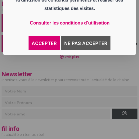
Les + vus
statistiques des visites.
articles, replays, vidéos les plus populaires !
31 juillet
Consulter les conditions d'utilisation
Orages : la Loire placée en vigilance orange
cet après-midi, de la grêle jusqu'à...
2 août
ACCEPTER
NE PAS ACCEPTER
Loire : un adolescent de 15 ans succombe à ses
blessures après un accident
voir plus
Newsletter
inscrivez-vous à la newsletter pour recevoir toute l'actualité de la chaine
Ok
fil info
l'actualité en temps réel