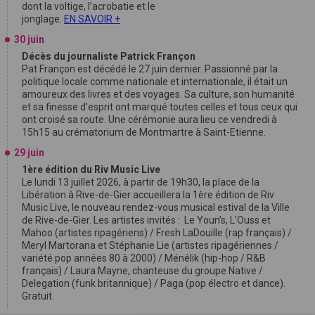
dont la voltige, l’acrobatie et le
jonglage.
EN SAVOIR +
30 juin
Décès du journaliste Patrick Françon
Pat Françon est décédé le 27 juin dernier. Passionné par la
politique locale comme nationale et internationale, il était un
amoureux des livres et des voyages. Sa culture, son humanité
et sa finesse d'esprit ont marqué toutes celles et tous ceux qui
ont croisé sa route. Une cérémonie aura lieu ce vendredi à
15h15 au crématorium de Montmartre à Saint-Etienne.
29 juin
1ère édition du Riv Music Live
Le lundi 13 juillet 2026, à partir de 19h30, la place de la
Libération à Rive-de-Gier accueillera la 1ère édition de Riv
Music Live, le nouveau rendez-vous musical estival de la Ville
de Rive-de-Gier. Les artistes invités : Le Youn’s, L'Ouss et
Mahoo (artistes ripagériens) / Fresh LaDouille (rap français) /
Meryl Martorana et Stéphanie Lie (artistes ripagériennes /
variété pop années 80 à 2000) / Ménélik (hip-hop / R&B
français) / Laura Mayne, chanteuse du groupe Native /
Delegation (funk britannique) / Paga (pop électro et dance).
Gratuit.