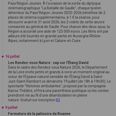
Pass'Région Jeunes. À l'occasion de la sortie du diptyque
cinématographique "La Bataille de Gaulle", chaque lycéen
détenteur du Pass'Région Jeunes 2025-2026 bénéficie de 2
places de cinéma supplémentaires, à 1 € la séance, pour
découvrir avant le 31 août 2026, les 2 volets de cette œuvre
consacrée au général de Gaulle. Pour chacun des deux opus, la
Région a accordé une aide de 125 000 euros. Les films ont par
ailleurs été tournés en grande partie en Auvergne Rhône-
Alpes, notamment à Lyon et Caluire-et-Cuire.
16 juillet
Les Rendez-vous Nature : cap sur l'Étang David
Dans le cadre des Rendez-vous Nature 2026, le Département
de la Loire invite petits et grands à vivre un moment original au
coeur de l'Espace naturel sensible de l'Étang David à Saint-
Just-Saint-Rambert ce dimanche 19 juillet (de 18h à 19h30). Le
spectacle "Histoires ambulantes", proposé par la compagnie
Kaïros Théâtre, offrira une parenthèse poétique où les contes
prendront vie au fil d'une déambulation en pleine
nature. Gratuit sur inscription
ICI
9 juillet
Fermeture de la patinoire de Roanne