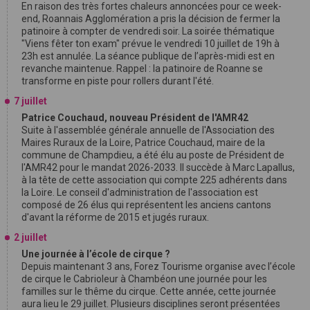
En raison des très fortes chaleurs annoncées pour ce week-
end, Roannais Agglomération a pris la décision de fermer la
patinoire à compter de vendredi soir. La soirée thématique
"Viens fêter ton exam" prévue le vendredi 10 juillet de 19h à
23h est annulée. La séance publique de l’après-midi est en
revanche maintenue. Rappel : la patinoire de Roanne se
transforme en piste pour rollers durant l'été.
7 juillet
Patrice Couchaud, nouveau Président de l'AMR42
Suite à l'assemblée générale annuelle de l'Association des
Maires Ruraux de la Loire, Patrice Couchaud, maire de la
commune de Champdieu, a été élu au poste de Président de
l'AMR42 pour le mandat 2026-2033. Il succède à Marc Lapallus,
à la tête de cette association qui compte 225 adhérents dans
la Loire. Le conseil d'administration de l'association est
composé de 26 élus qui représentent les anciens cantons
d'avant la réforme de 2015 et jugés ruraux.
2 juillet
Une journée à l’école de cirque ?
Depuis maintenant 3 ans, Forez Tourisme organise avec l’école
de cirque le Cabrioleur à Chambéon une journée pour les
familles sur le thême du cirque. Cette année, cette journée
aura lieu le 29 juillet. Plusieurs disciplines seront présentées