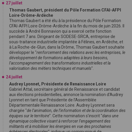
27 juillet
Thomas Gaubert, président du Pôle Formation CFAI-AFPI
Loire-Drôme-Ardèche
Thomas Gaubert a été élu à la présidence du Pôle Formation
CFAI-AFPI Loire-Drôme-Ardèche à la fin du mois de juin 2026. Il
succède à André Bonnavion qui a exercé cette fonction
pendant 7 ans. Dirigeant de SODESE-SRCA, entreprise de
sous-traitance industrielle implantée à Félines, en Ardèche, et
à La Roche-de-Glun, dans la Drôme, Thomas Gaubert souhaite
développer le "
renforcement des relations avec les entreprises, le
développement de formations adaptées à leurs besoins,
l’accompagnement des transformations industrielles et la
valorisation des métiers techniques et manuels
".
24 juillet
Audrey Lyonnet, Présidente de Renaissance Loire
Gabriel Attal, secrétaire général de Renaissance et candidat
aux élections présidentielles, annonce la nomination d’Audrey
Lyonnet en tant que Présidente de l’Assemblée
Départementale Renaissance Loire. Audrey Lyonnet sera
chargée "
de l’animation, de l’information et de la coordination des
équipes sur le territoire
". Cette nomination s’inscrit "
dans une
dynamique collective visant à renforcer l’engagement des
militants et à mobiliser les énergies en vue des prochaines
échéances électorales
", indique un communiqué de