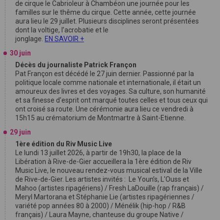
de cirque le Cabrioleur à Chambéon une journée pour les
familles sur le thême du cirque. Cette année, cette journée
aura lieu le 29 juillet. Plusieurs disciplines seront présentées
dont la voltige, l’acrobatie et le
jonglage.
EN SAVOIR +
30 juin
Décès du journaliste Patrick Françon
Pat Françon est décédé le 27 juin dernier. Passionné par la
politique locale comme nationale et internationale, il était un
amoureux des livres et des voyages. Sa culture, son humanité
et sa finesse d'esprit ont marqué toutes celles et tous ceux qui
ont croisé sa route. Une cérémonie aura lieu ce vendredi à
15h15 au crématorium de Montmartre à Saint-Etienne.
29 juin
1ère édition du Riv Music Live
Le lundi 13 juillet 2026, à partir de 19h30, la place de la
Libération à Rive-de-Gier accueillera la 1ère édition de Riv
Music Live, le nouveau rendez-vous musical estival de la Ville
de Rive-de-Gier. Les artistes invités : Le Youn’s, L'Ouss et
Mahoo (artistes ripagériens) / Fresh LaDouille (rap français) /
Meryl Martorana et Stéphanie Lie (artistes ripagériennes /
variété pop années 80 à 2000) / Ménélik (hip-hop / R&B
français) / Laura Mayne, chanteuse du groupe Native /