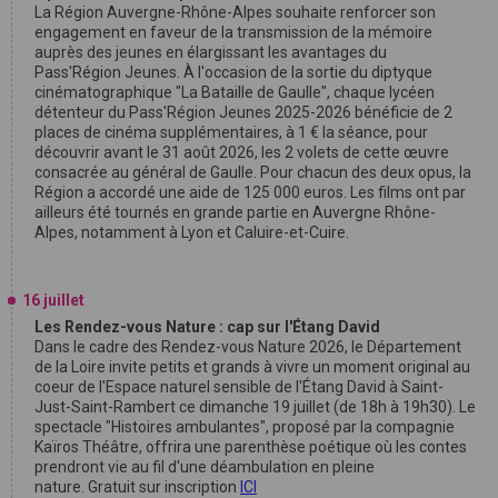
La Région Auvergne-Rhône-Alpes souhaite renforcer son
engagement en faveur de la transmission de la mémoire
auprès des jeunes en élargissant les avantages du
Pass'Région Jeunes. À l'occasion de la sortie du diptyque
cinématographique "La Bataille de Gaulle", chaque lycéen
détenteur du Pass'Région Jeunes 2025-2026 bénéficie de 2
places de cinéma supplémentaires, à 1 € la séance, pour
découvrir avant le 31 août 2026, les 2 volets de cette œuvre
consacrée au général de Gaulle. Pour chacun des deux opus, la
Région a accordé une aide de 125 000 euros. Les films ont par
ailleurs été tournés en grande partie en Auvergne Rhône-
Alpes, notamment à Lyon et Caluire-et-Cuire.
16 juillet
Les Rendez-vous Nature : cap sur l'Étang David
Dans le cadre des Rendez-vous Nature 2026, le Département
de la Loire invite petits et grands à vivre un moment original au
coeur de l'Espace naturel sensible de l'Étang David à Saint-
Just-Saint-Rambert ce dimanche 19 juillet (de 18h à 19h30). Le
spectacle "Histoires ambulantes", proposé par la compagnie
Kaïros Théâtre, offrira une parenthèse poétique où les contes
prendront vie au fil d'une déambulation en pleine
nature. Gratuit sur inscription
ICI