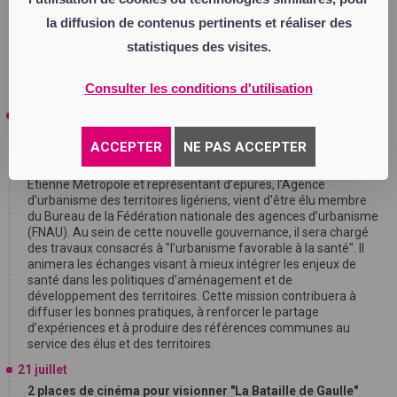
dynamique collective visant à renforcer l’engagement des
la diffusion de contenus pertinents et réaliser des
militants et à mobiliser les énergies en vue des prochaines
échéances électorales
", indique un communiqué de
statistiques des visites.
Renaissance.
Consulter les conditions d'utilisation
23 juillet
Régis Juanico élu au Bureau de la Fédération nationale des
ACCEPTER
NE PAS ACCEPTER
agences d’urbanisme
Régis Juanico, maire de Saint-Étienne, président de Saint-
Étienne Métropole et représentant d’epures, l’Agence
d’urbanisme des territoires ligériens, vient d'être élu membre
du Bureau de la Fédération nationale des agences d’urbanisme
(FNAU). Au sein de cette nouvelle gouvernance, il sera chargé
des travaux consacrés à "l’urbanisme favorable à la santé". Il
animera les échanges visant à mieux intégrer les enjeux de
santé dans les politiques d’aménagement et de
développement des territoires. Cette mission contribuera à
diffuser les bonnes pratiques, à renforcer le partage
d’expériences et à produire des références communes au
service des élus et des territoires.
21 juillet
2 places de cinéma pour visionner "La Bataille de Gaulle"