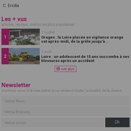
C. Ercilla
Les + vus
articles, replays, vidéos les plus populaires !
31 juillet
Orages : la Loire placée en vigilance orange
cet après-midi, de la grêle jusqu'à...
2 août
Loire : un adolescent de 15 ans succombe à ses
blessures après un accident
voir plus
Newsletter
inscrivez-vous à la newsletter pour recevoir toute l'actualité de la chaine
Ok