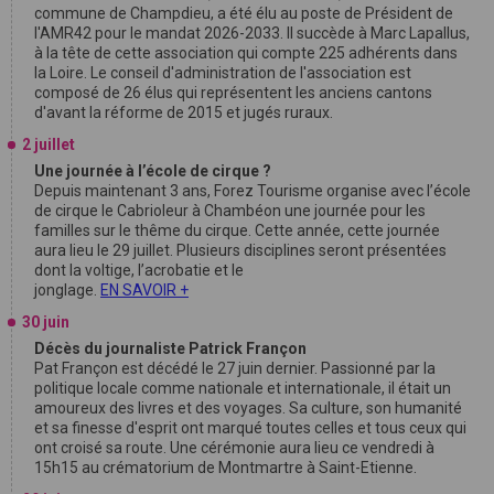
commune de Champdieu, a été élu au poste de Président de
l'AMR42 pour le mandat 2026-2033. Il succède à Marc Lapallus,
à la tête de cette association qui compte 225 adhérents dans
la Loire. Le conseil d'administration de l'association est
composé de 26 élus qui représentent les anciens cantons
d'avant la réforme de 2015 et jugés ruraux.
2 juillet
Une journée à l’école de cirque ?
Depuis maintenant 3 ans, Forez Tourisme organise avec l’école
de cirque le Cabrioleur à Chambéon une journée pour les
familles sur le thême du cirque. Cette année, cette journée
aura lieu le 29 juillet. Plusieurs disciplines seront présentées
dont la voltige, l’acrobatie et le
jonglage.
EN SAVOIR +
30 juin
Décès du journaliste Patrick Françon
Pat Françon est décédé le 27 juin dernier. Passionné par la
politique locale comme nationale et internationale, il était un
amoureux des livres et des voyages. Sa culture, son humanité
et sa finesse d'esprit ont marqué toutes celles et tous ceux qui
ont croisé sa route. Une cérémonie aura lieu ce vendredi à
15h15 au crématorium de Montmartre à Saint-Etienne.