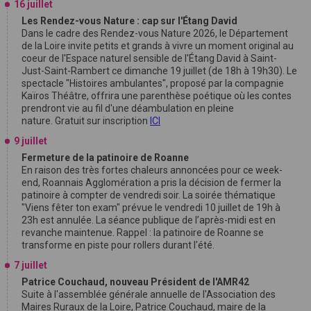
16 juillet
Les Rendez-vous Nature : cap sur l'Étang David
Dans le cadre des Rendez-vous Nature 2026, le Département
de la Loire invite petits et grands à vivre un moment original au
coeur de l'Espace naturel sensible de l'Étang David à Saint-
Just-Saint-Rambert ce dimanche 19 juillet (de 18h à 19h30). Le
spectacle "Histoires ambulantes", proposé par la compagnie
Kaïros Théâtre, offrira une parenthèse poétique où les contes
prendront vie au fil d'une déambulation en pleine
nature. Gratuit sur inscription
ICI
9 juillet
Fermeture de la patinoire de Roanne
En raison des très fortes chaleurs annoncées pour ce week-
end, Roannais Agglomération a pris la décision de fermer la
patinoire à compter de vendredi soir. La soirée thématique
"Viens fêter ton exam" prévue le vendredi 10 juillet de 19h à
23h est annulée. La séance publique de l’après-midi est en
revanche maintenue. Rappel : la patinoire de Roanne se
transforme en piste pour rollers durant l'été.
7 juillet
Patrice Couchaud, nouveau Président de l'AMR42
Suite à l'assemblée générale annuelle de l'Association des
Maires Ruraux de la Loire, Patrice Couchaud, maire de la