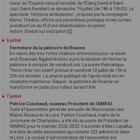
coeur de l'Espace naturel sensible de l'Étang David à Saint-
Just-Saint-Rambert ce dimanche 19 juillet (de 18h à 19h30). Le
spectacle "Histoires ambulantes", proposé par la compagnie
Kaïros Théâtre, offrira une parenthèse poétique où les contes
prendront vie au fil d'une déambulation en pleine
nature. Gratuit sur inscription
ICI
9 juillet
Fermeture de la patinoire de Roanne
En raison des très fortes chaleurs annoncées pour ce week-
end, Roannais Agglomération a pris la décision de fermer la
patinoire à compter de vendredi soir. La soirée thématique
"Viens fêter ton exam" prévue le vendredi 10 juillet de 19h à
23h est annulée. La séance publique de l’après-midi est en
revanche maintenue. Rappel : la patinoire de Roanne se
transforme en piste pour rollers durant l'été.
7 juillet
Patrice Couchaud, nouveau Président de l'AMR42
Suite à l'assemblée générale annuelle de l'Association des
Maires Ruraux de la Loire, Patrice Couchaud, maire de la
commune de Champdieu, a été élu au poste de Président de
l'AMR42 pour le mandat 2026-2033. Il succède à Marc Lapallus,
à la tête de cette association qui compte 225 adhérents dans
la Loire. Le conseil d'administration de l'association est