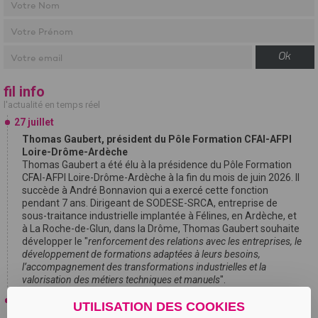
Ok
fil info
l'actualité en temps réel
27 juillet
Thomas Gaubert, président du Pôle Formation CFAI-AFPI
Loire-Drôme-Ardèche
Thomas Gaubert a été élu à la présidence du Pôle Formation
CFAI-AFPI Loire-Drôme-Ardèche à la fin du mois de juin 2026. Il
succède à André Bonnavion qui a exercé cette fonction
pendant 7 ans. Dirigeant de SODESE-SRCA, entreprise de
sous-traitance industrielle implantée à Félines, en Ardèche, et
à La Roche-de-Glun, dans la Drôme, Thomas Gaubert souhaite
développer le "
renforcement des relations avec les entreprises, le
développement de formations adaptées à leurs besoins,
l’accompagnement des transformations industrielles et la
valorisation des métiers techniques et manuels
".
24 juillet
UTILISATION DES COOKIES
Audrey Lyonnet, Présidente de Renaissance Loire