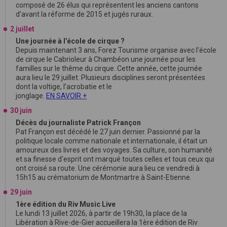
composé de 26 élus qui représentent les anciens cantons
d'avant la réforme de 2015 et jugés ruraux.
2 juillet
Une journée à l’école de cirque ?
Depuis maintenant 3 ans, Forez Tourisme organise avec l’école
de cirque le Cabrioleur à Chambéon une journée pour les
familles sur le thême du cirque. Cette année, cette journée
aura lieu le 29 juillet. Plusieurs disciplines seront présentées
dont la voltige, l’acrobatie et le
jonglage.
EN SAVOIR +
30 juin
Décès du journaliste Patrick Françon
Pat Françon est décédé le 27 juin dernier. Passionné par la
politique locale comme nationale et internationale, il était un
amoureux des livres et des voyages. Sa culture, son humanité
et sa finesse d'esprit ont marqué toutes celles et tous ceux qui
ont croisé sa route. Une cérémonie aura lieu ce vendredi à
15h15 au crématorium de Montmartre à Saint-Etienne.
29 juin
1ère édition du Riv Music Live
Le lundi 13 juillet 2026, à partir de 19h30, la place de la
Libération à Rive-de-Gier accueillera la 1ère édition de Riv