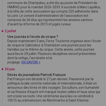
commune de Champdieu, a été élu au poste de Président de
l'AMR42 pour le mandat 2026-2033. Il succède à Marc Lapallus,
à la tête de cette association qui compte 225 adhérents dans
la Loire. Le conseil d'administration de l'association est
composé de 26 élus qui représentent les anciens cantons
d'avant la réforme de 2015 et jugés ruraux.
2 juillet
Une journée à l’école de cirque ?
Depuis maintenant 3 ans, Forez Tourisme organise avec l’école
de cirque le Cabrioleur à Chambéon une journée pour les
familles sur le thême du cirque. Cette année, cette journée
aura lieu le 29 juillet. Plusieurs disciplines seront présentées
dont la voltige, l’acrobatie et le
jonglage.
EN SAVOIR +
30 juin
Décès du journaliste Patrick Françon
Pat Françon est décédé le 27 juin dernier. Passionné par la
politique locale comme nationale et internationale, il était un
amoureux des livres et des voyages. Sa culture, son humanité
et sa finesse d'esprit ont marqué toutes celles et tous ceux qui
ont croisé sa route. Une cérémonie aura lieu ce vendredi à
15h15 au crématorium de Montmartre à Saint-Etienne.