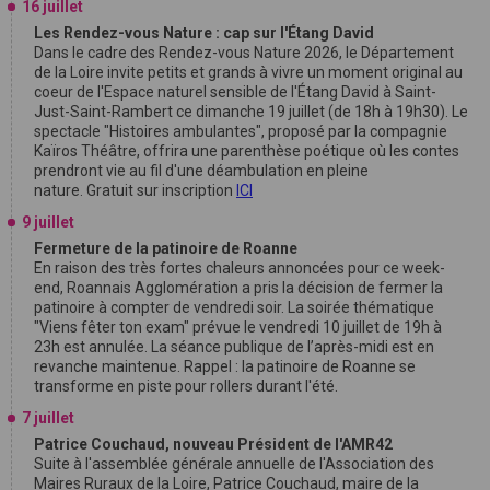
16 juillet
Les Rendez-vous Nature : cap sur l'Étang David
Dans le cadre des Rendez-vous Nature 2026, le Département
de la Loire invite petits et grands à vivre un moment original au
coeur de l'Espace naturel sensible de l'Étang David à Saint-
Just-Saint-Rambert ce dimanche 19 juillet (de 18h à 19h30). Le
spectacle "Histoires ambulantes", proposé par la compagnie
Kaïros Théâtre, offrira une parenthèse poétique où les contes
prendront vie au fil d'une déambulation en pleine
nature. Gratuit sur inscription
ICI
9 juillet
Fermeture de la patinoire de Roanne
En raison des très fortes chaleurs annoncées pour ce week-
end, Roannais Agglomération a pris la décision de fermer la
patinoire à compter de vendredi soir. La soirée thématique
"Viens fêter ton exam" prévue le vendredi 10 juillet de 19h à
23h est annulée. La séance publique de l’après-midi est en
revanche maintenue. Rappel : la patinoire de Roanne se
transforme en piste pour rollers durant l'été.
7 juillet
Patrice Couchaud, nouveau Président de l'AMR42
Suite à l'assemblée générale annuelle de l'Association des
Maires Ruraux de la Loire, Patrice Couchaud, maire de la