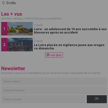
C. Ercilla
Les + vus
articles, replays, vidéos les plus populaires !
2 août
Loire : un adolescent de 15 ans succombe à ses
blessures après un accident
2 août
La Loire placée en vigilance jaune aux orages
ce dimanche
voir plus
Newsletter
inscrivez-vous à la newsletter pour recevoir toute l'actualité de la chaine
Ok