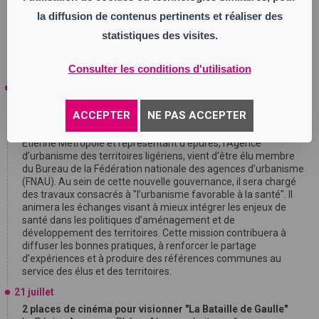
dynamique collective visant à renforcer l’engagement des
la diffusion de contenus pertinents et réaliser des
militants et à mobiliser les énergies en vue des prochaines
échéances électorales
", indique un communiqué de
statistiques des visites.
Renaissance.
Consulter les conditions d'utilisation
23 juillet
Régis Juanico élu au Bureau de la Fédération nationale des
ACCEPTER
NE PAS ACCEPTER
agences d’urbanisme
Régis Juanico, maire de Saint-Étienne, président de Saint-
Étienne Métropole et représentant d’epures, l’Agence
d’urbanisme des territoires ligériens, vient d'être élu membre
du Bureau de la Fédération nationale des agences d’urbanisme
(FNAU). Au sein de cette nouvelle gouvernance, il sera chargé
des travaux consacrés à "l’urbanisme favorable à la santé". Il
animera les échanges visant à mieux intégrer les enjeux de
santé dans les politiques d’aménagement et de
développement des territoires. Cette mission contribuera à
diffuser les bonnes pratiques, à renforcer le partage
d’expériences et à produire des références communes au
service des élus et des territoires.
21 juillet
2 places de cinéma pour visionner "La Bataille de Gaulle"