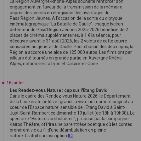
La Région Auvergne-Rhône-Alpes souhaite renforcer son
engagement en faveur de la transmission de la mémoire
auprès des jeunes en élargissant les avantages du
Pass'Région Jeunes. À l'occasion de la sortie du diptyque
cinématographique "La Bataille de Gaulle", chaque lycéen
détenteur du Pass'Région Jeunes 2025-2026 bénéficie de 2
places de cinéma supplémentaires, à 1 € la séance, pour
découvrir avant le 31 août 2026, les 2 volets de cette œuvre
consacrée au général de Gaulle. Pour chacun des deux opus, la
Région a accordé une aide de 125 000 euros. Les films ont par
ailleurs été tournés en grande partie en Auvergne Rhône-
Alpes, notamment à Lyon et Caluire-et-Cuire.
16 juillet
Les Rendez-vous Nature : cap sur l'Étang David
Dans le cadre des Rendez-vous Nature 2026, le Département
de la Loire invite petits et grands à vivre un moment original au
coeur de l'Espace naturel sensible de l'Étang David à Saint-
Just-Saint-Rambert ce dimanche 19 juillet (de 18h à 19h30). Le
spectacle "Histoires ambulantes", proposé par la compagnie
Kaïros Théâtre, offrira une parenthèse poétique où les contes
prendront vie au fil d'une déambulation en pleine
nature. Gratuit sur inscription
ICI