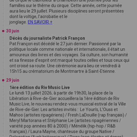
familles sur le thême du cirque. Cette année, cette journée
aura lieu le 29 juillet. Plusieurs disciplines seront présentées
dont la voltige, l’acrobatie et le
jonglage.
EN SAVOIR +
30 juin
Décès du journaliste Patrick Françon
Pat Françon est décédé le 27 juin dernier. Passionné par la
politique locale comme nationale et internationale, il était un
amoureux des livres et des voyages. Sa culture, son humanité
et sa finesse d'esprit ont marqué toutes celles et tous ceux qui
ont croisé sa route. Une cérémonie aura lieu ce vendredi à
15h15 au crématorium de Montmartre à Saint-Etienne.
29 juin
1ère édition du Riv Music Live
Le lundi 13 juillet 2026, à partir de 19h30, la place de la
Libération à Rive-de-Gier accueillera la 1ère édition de Riv
Music Live, le nouveau rendez-vous musical estival de la Ville
de Rive-de-Gier. Les artistes invités : Le Youn’s, L'Ouss et
Mahoo (artistes ripagériens) / Fresh LaDouille (rap français) /
Meryl Martorana et Stéphanie Lie (artistes ripagériennes /
variété pop années 80 à 2000) / Ménélik (hip-hop / R&B
français) / Laura Mayne, chanteuse du groupe Native /
Delegation (funk britannique) / Paga (pop électro et dance).