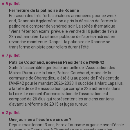
9 juillet
Fermeture de la patinoire de Roanne
En raison des très fortes chaleurs annoncées pour ce week-
end, Roannais Agglomération a pris la décision de fermer la
patinoire à compter de vendredi soir. La soirée thématique
"Viens fêter ton exam" prévue le vendredi 10 juillet de 19h à
23h est annulée. La séance publique de l’après-midi est en
revanche maintenue. Rappel : la patinoire de Roanne se
transforme en piste pour rollers durant l'été.
7 juillet
Patrice Couchaud, nouveau Président de l'AMR42
Suite à l'assemblée générale annuelle de l'Association des
Maires Ruraux de la Loire, Patrice Couchaud, maire de la
commune de Champdieu, a été élu au poste de Président de
l'AMR42 pour le mandat 2026-2033. Il succède à Marc Lapallus,
à la tête de cette association qui compte 225 adhérents dans
la Loire. Le conseil d'administration de l'association est
composé de 26 élus qui représentent les anciens cantons
d'avant la réforme de 2015 et jugés ruraux.
2 juillet
Une journée à l’école de cirque ?
Depuis maintenant 3 ans, Forez Tourisme organise avec l’école
de cirque le Cabrioleur à Chambéon une journée pour les