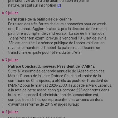
prendront vie au fil d'une déambulation en pleine
nature. Gratuit sur inscription
ICI
9 juillet
Fermeture de la patinoire de Roanne
En raison des très fortes chaleurs annoncées pour ce week-
end, Roannais Agglomération a pris la décision de fermer la
patinoire à compter de vendredi soir. La soirée thématique
"Viens fêter ton exam" prévue le vendredi 10 juillet de 19h à
23h est annulée. La séance publique de l’après-midi est en
revanche maintenue. Rappel : la patinoire de Roanne se
transforme en piste pour rollers durant l'été.
7 juillet
Patrice Couchaud, nouveau Président de l'AMR42
Suite à l'assemblée générale annuelle de l'Association des
Maires Ruraux de la Loire, Patrice Couchaud, maire de la
commune de Champdieu, a été élu au poste de Président de
l'AMR42 pour le mandat 2026-2033. Il succède à Marc Lapallus,
à la tête de cette association qui compte 225 adhérents dans
la Loire. Le conseil d'administration de l'association est
composé de 26 élus qui représentent les anciens cantons
d'avant la réforme de 2015 et jugés ruraux.
2 juillet