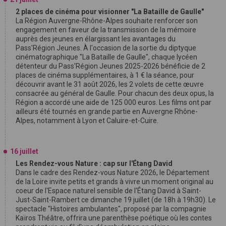
2 places de cinéma pour visionner "La Bataille de Gaulle"
La Région Auvergne-Rhône-Alpes souhaite renforcer son
engagement en faveur de la transmission de la mémoire
auprès des jeunes en élargissant les avantages du
Pass'Région Jeunes. À l'occasion de la sortie du diptyque
cinématographique "La Bataille de Gaulle", chaque lycéen
détenteur du Pass'Région Jeunes 2025-2026 bénéficie de 2
places de cinéma supplémentaires, à 1 € la séance, pour
découvrir avant le 31 août 2026, les 2 volets de cette œuvre
consacrée au général de Gaulle. Pour chacun des deux opus, la
Région a accordé une aide de 125 000 euros. Les films ont par
ailleurs été tournés en grande partie en Auvergne Rhône-
Alpes, notamment à Lyon et Caluire-et-Cuire.
16 juillet
Les Rendez-vous Nature : cap sur l'Étang David
Dans le cadre des Rendez-vous Nature 2026, le Département
de la Loire invite petits et grands à vivre un moment original au
coeur de l'Espace naturel sensible de l'Étang David à Saint-
Just-Saint-Rambert ce dimanche 19 juillet (de 18h à 19h30). Le
spectacle "Histoires ambulantes", proposé par la compagnie
Kaïros Théâtre, offrira une parenthèse poétique où les contes