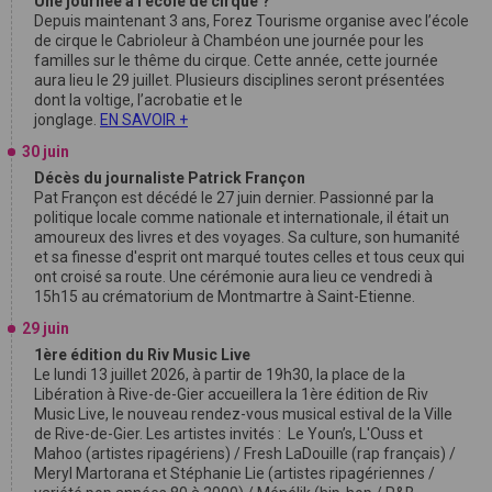
Une journée à l’école de cirque ?
Depuis maintenant 3 ans, Forez Tourisme organise avec l’école
de cirque le Cabrioleur à Chambéon une journée pour les
familles sur le thême du cirque. Cette année, cette journée
aura lieu le 29 juillet. Plusieurs disciplines seront présentées
dont la voltige, l’acrobatie et le
jonglage.
EN SAVOIR +
30 juin
Décès du journaliste Patrick Françon
Pat Françon est décédé le 27 juin dernier. Passionné par la
politique locale comme nationale et internationale, il était un
amoureux des livres et des voyages. Sa culture, son humanité
et sa finesse d'esprit ont marqué toutes celles et tous ceux qui
ont croisé sa route. Une cérémonie aura lieu ce vendredi à
15h15 au crématorium de Montmartre à Saint-Etienne.
29 juin
1ère édition du Riv Music Live
Le lundi 13 juillet 2026, à partir de 19h30, la place de la
Libération à Rive-de-Gier accueillera la 1ère édition de Riv
Music Live, le nouveau rendez-vous musical estival de la Ville
de Rive-de-Gier. Les artistes invités : Le Youn’s, L'Ouss et
Mahoo (artistes ripagériens) / Fresh LaDouille (rap français) /
Meryl Martorana et Stéphanie Lie (artistes ripagériennes /