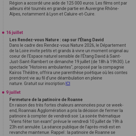
Région a accordé une aide de 125 000 euros. Les films ont par
ailleurs été tournés en grande partie en Auvergne Rhône-
Alpes, notamment à Lyon et Caluire-et-Cuire.
16 juillet
Les Rendez-vous Nature : cap sur l'Étang David
Dans le cadre des Rendez-vous Nature 2026, le Département
de la Loire invite petits et grands à vivre un moment original au
coeur de l'Espace naturel sensible de l'Étang David à Saint-
Just-Saint-Rambert ce dimanche 19 juillet (de 18h à 19h30). Le
spectacle "Histoires ambulantes", proposé par la compagnie
Kaïros Théâtre, offrira une parenthèse poétique où les contes
prendront vie au fil d'une déambulation en pleine
nature. Gratuit sur inscription
ICI
9 juillet
Fermeture de la patinoire de Roanne
En raison des très fortes chaleurs annoncées pour ce week-
end, Roannais Agglomération a pris la décision de fermer la
patinoire à compter de vendredi soir. La soirée thématique
"Viens fêter ton exam" prévue le vendredi 10 juillet de 19h à
23h est annulée. La séance publique de l’après-midi est en
revanche maintenue. Rappel : la patinoire de Roanne se