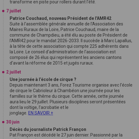
transforme en piste pour rollers durant l'été.
7 juillet
Patrice Couchaud, nouveau Président de l'AMR42
Suite à l'assemblée générale annuelle de l'Association des
Maires Ruraux de la Loire, Patrice Couchaud, maire de la
commune de Champdieu, a été élu au poste de Président de
l'AMR42 pour le mandat 2026-2033. Il succède à Marc Lapallus,
à la tête de cette association qui compte 225 adhérents dans
la Loire. Le conseil d'administration de l'association est
composé de 26 élus qui représentent les anciens cantons
d'avant la réforme de 2015 et jugés ruraux.
2 juillet
Une journée à l’école de cirque ?
Depuis maintenant 3 ans, Forez Tourisme organise avec l’école
de cirque le Cabrioleur à Chambéon une journée pour les
familles sur le thême du cirque. Cette année, cette journée
aura lieu le 29 juillet. Plusieurs disciplines seront présentées
dont la voltige, l’acrobatie et le
jonglage.
EN SAVOIR +
30 juin
Décès du journaliste Patrick Françon
Pat Françon est décédé le 27 juin dernier. Passionné par la