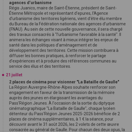
agences d’urbanisme
Régis Juanico, maire de Saint-Étienne, président de Saint-
Étienne Métropole et représentant d’epures, l’Agence
d’urbanisme des territoires ligériens, vient d'être élu membre
du Bureau de la Fédération nationale des agences d’urbanisme
(FNAU). Au sein de cette nouvelle gouvernance, il sera chargé
des travaux consacrés à "l’urbanisme favorable à la santé". Il
animera les échanges visant à mieux intégrer les enjeux de
santé dans les politiques d’aménagement et de
développement des territoires. Cette mission contribuera à
diffuser les bonnes pratiques, à renforcer le partage
d’expériences et à produire des références communes au
service des élus et des territoires.
21 juillet
2 places de cinéma pour visionner "La Bataille de Gaulle"
La Région Auvergne-Rhône-Alpes souhaite renforcer son
engagement en faveur de la transmission de la mémoire
auprès des jeunes en élargissant les avantages du
Pass'Région Jeunes. À l'occasion de la sortie du diptyque
cinématographique "La Bataille de Gaulle", chaque lycéen
détenteur du Pass'Région Jeunes 2025-2026 bénéficie de 2
places de cinéma supplémentaires, à 1 € la séance, pour
découvrir avant le 31 août 2026, les 2 volets de cette œuvre
consacrée au général de Gaulle. Pour chacun des deux opus, la