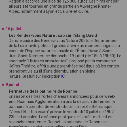
Région a accordé une aide de 125 000 euros. Les films ont par
ailleurs été tournés en grande partie en Auvergne Rhône-
Alpes, notamment à Lyon et Caluire-et-Cuire.
16 juillet
Les Rendez-vous Nature : cap sur l'Étang David
Dans le cadre des Rendez-vous Nature 2026, le Département
de la Loire invite petits et grands à vivre un moment original au
coeur de l'Espace naturel sensible de l'Étang David à Saint-
Just-Saint-Rambert ce dimanche 19 juillet (de 18h à 19h30). Le
spectacle "Histoires ambulantes", proposé par la compagnie
Kaïros Théâtre, offrira une parenthèse poétique où les contes
prendront vie au fil d'une déambulation en pleine
nature. Gratuit sur inscription
ICI
9 juillet
Fermeture de la patinoire de Roanne
En raison des très fortes chaleurs annoncées pour ce week-
end, Roannais Agglomération a pris la décision de fermer la
patinoire à compter de vendredi soir. La soirée thématique
"Viens fêter ton exam" prévue le vendredi 10 juillet de 19h à
23h est annulée. La séance publique de l’après-midi est en
revanche maintenue. Rappel : la patinoire de Roanne se