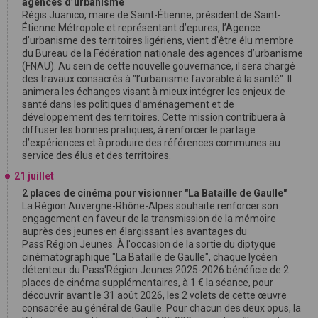
agences d’urbanisme
Régis Juanico, maire de Saint-Étienne, président de Saint-
Étienne Métropole et représentant d’epures, l’Agence
d’urbanisme des territoires ligériens, vient d'être élu membre
du Bureau de la Fédération nationale des agences d’urbanisme
(FNAU). Au sein de cette nouvelle gouvernance, il sera chargé
des travaux consacrés à "l’urbanisme favorable à la santé". Il
animera les échanges visant à mieux intégrer les enjeux de
santé dans les politiques d’aménagement et de
développement des territoires. Cette mission contribuera à
diffuser les bonnes pratiques, à renforcer le partage
d’expériences et à produire des références communes au
service des élus et des territoires.
21 juillet
2 places de cinéma pour visionner "La Bataille de Gaulle"
La Région Auvergne-Rhône-Alpes souhaite renforcer son
engagement en faveur de la transmission de la mémoire
auprès des jeunes en élargissant les avantages du
Pass'Région Jeunes. À l'occasion de la sortie du diptyque
cinématographique "La Bataille de Gaulle", chaque lycéen
détenteur du Pass'Région Jeunes 2025-2026 bénéficie de 2
places de cinéma supplémentaires, à 1 € la séance, pour
découvrir avant le 31 août 2026, les 2 volets de cette œuvre
consacrée au général de Gaulle. Pour chacun des deux opus, la