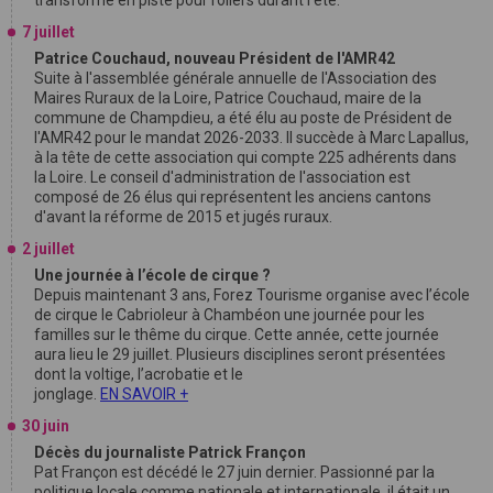
transforme en piste pour rollers durant l'été.
7 juillet
Patrice Couchaud, nouveau Président de l'AMR42
Suite à l'assemblée générale annuelle de l'Association des
Maires Ruraux de la Loire, Patrice Couchaud, maire de la
commune de Champdieu, a été élu au poste de Président de
l'AMR42 pour le mandat 2026-2033. Il succède à Marc Lapallus,
à la tête de cette association qui compte 225 adhérents dans
la Loire. Le conseil d'administration de l'association est
composé de 26 élus qui représentent les anciens cantons
d'avant la réforme de 2015 et jugés ruraux.
2 juillet
Une journée à l’école de cirque ?
Depuis maintenant 3 ans, Forez Tourisme organise avec l’école
de cirque le Cabrioleur à Chambéon une journée pour les
familles sur le thême du cirque. Cette année, cette journée
aura lieu le 29 juillet. Plusieurs disciplines seront présentées
dont la voltige, l’acrobatie et le
jonglage.
EN SAVOIR +
30 juin
Décès du journaliste Patrick Françon
Pat Françon est décédé le 27 juin dernier. Passionné par la
politique locale comme nationale et internationale, il était un