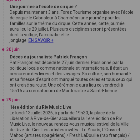
Une journée à l’école de cirque ?
Depuis maintenant 3 ans, Forez Tourisme organise avec l’école
de cirque le Cabrioleur à Chambéon une journée pour les
familles sur le thême du cirque. Cette année, cette journée
aura lieu le 29 juillet. Plusieurs disciplines seront présentées
dont la voltige, l’acrobatie et le
jonglage.
EN SAVOIR +
30 juin
Décès du journaliste Patrick Françon
Pat Françon est décédé le 27 juin dernier. Passionné par la
politique locale comme nationale et internationale, il était un
amoureux des livres et des voyages. Sa culture, son humanité
et sa finesse d'esprit ont marqué toutes celles et tous ceux qui
ont croisé sa route. Une cérémonie aura lieu ce vendredi à
15h15 au crématorium de Montmartre à Saint-Etienne.
29 juin
1ère édition du Riv Music Live
Le lundi 13 juillet 2026, à partir de 19h30, la place de la
Libération à Rive-de-Gier accueillera la 1ère édition de Riv
Music Live, le nouveau rendez-vous musical estival de la Ville
de Rive-de-Gier. Les artistes invités : Le Youn’s, L'Ouss et
Mahoo (artistes ripagériens) / Fresh LaDouille (rap français) /