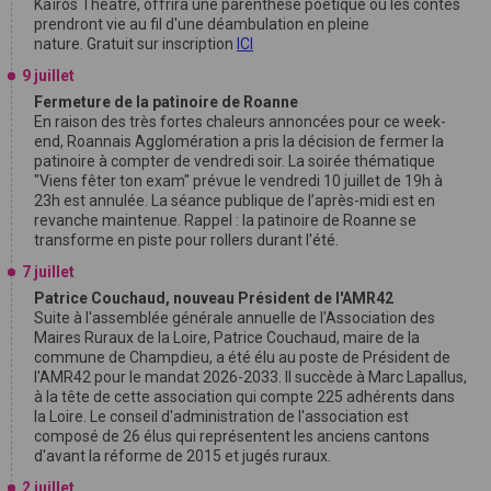
Kaïros Théâtre, offrira une parenthèse poétique où les contes
prendront vie au fil d'une déambulation en pleine
nature. Gratuit sur inscription
ICI
9 juillet
Fermeture de la patinoire de Roanne
En raison des très fortes chaleurs annoncées pour ce week-
end, Roannais Agglomération a pris la décision de fermer la
patinoire à compter de vendredi soir. La soirée thématique
"Viens fêter ton exam" prévue le vendredi 10 juillet de 19h à
23h est annulée. La séance publique de l’après-midi est en
revanche maintenue. Rappel : la patinoire de Roanne se
transforme en piste pour rollers durant l'été.
7 juillet
Patrice Couchaud, nouveau Président de l'AMR42
Suite à l'assemblée générale annuelle de l'Association des
Maires Ruraux de la Loire, Patrice Couchaud, maire de la
commune de Champdieu, a été élu au poste de Président de
l'AMR42 pour le mandat 2026-2033. Il succède à Marc Lapallus,
à la tête de cette association qui compte 225 adhérents dans
la Loire. Le conseil d'administration de l'association est
composé de 26 élus qui représentent les anciens cantons
d'avant la réforme de 2015 et jugés ruraux.
2 juillet