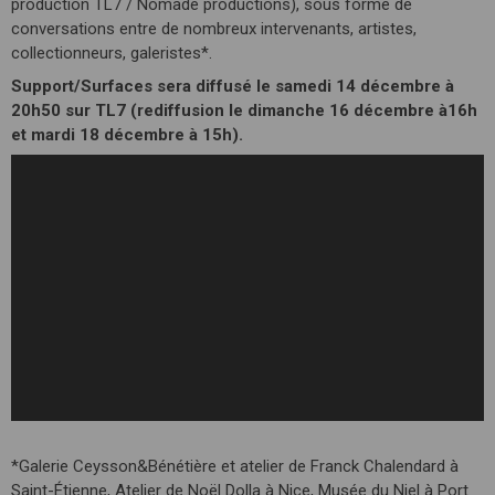
production TL7 / Nomade productions), sous forme de
conversations entre de nombreux intervenants, artistes,
collectionneurs, galeristes*.
Support/Surfaces sera diffusé le samedi 14 décembre à
20h50 sur TL7 (rediffusion le dimanche 16 décembre à16h
et mardi 18 décembre à 15h).
*Galerie Ceysson&Bénétière et atelier de Franck Chalendard à
Saint-Étienne, Atelier de Noël Dolla à Nice, Musée du Niel à Port