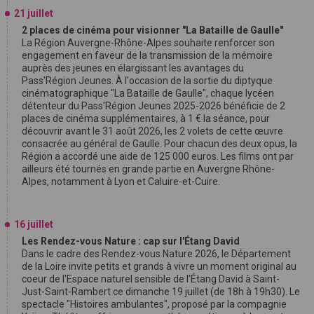
21 juillet
2 places de cinéma pour visionner "La Bataille de Gaulle"
La Région Auvergne-Rhône-Alpes souhaite renforcer son
engagement en faveur de la transmission de la mémoire
auprès des jeunes en élargissant les avantages du
Pass'Région Jeunes. À l'occasion de la sortie du diptyque
cinématographique "La Bataille de Gaulle", chaque lycéen
détenteur du Pass'Région Jeunes 2025-2026 bénéficie de 2
places de cinéma supplémentaires, à 1 € la séance, pour
découvrir avant le 31 août 2026, les 2 volets de cette œuvre
consacrée au général de Gaulle. Pour chacun des deux opus, la
Région a accordé une aide de 125 000 euros. Les films ont par
ailleurs été tournés en grande partie en Auvergne Rhône-
Alpes, notamment à Lyon et Caluire-et-Cuire.
16 juillet
Les Rendez-vous Nature : cap sur l'Étang David
Dans le cadre des Rendez-vous Nature 2026, le Département
de la Loire invite petits et grands à vivre un moment original au
coeur de l'Espace naturel sensible de l'Étang David à Saint-
Just-Saint-Rambert ce dimanche 19 juillet (de 18h à 19h30). Le
spectacle "Histoires ambulantes", proposé par la compagnie