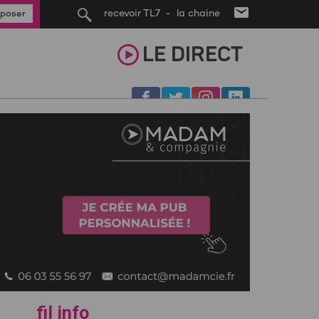
recevoir TL7 - la chaine
poser
LE
DIRECT
fil info