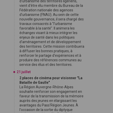
d’urbanisme des territoires ligériens,
vient d'être élu membre du Bureau de la
Fédération nationale des agences
d’urbanisme (FNAU). Au sein de cette
nouvelle gouvernance, il sera chargé des
travaux consacrés à "l’urbanisme
favorable à la santé". Il animera les
échanges visant à mieux intégrer les
enjeux de santé dans les politiques
d’aménagement et de développement
des territoires. Cette mission contribuera
à diffuser les bonnes pratiques, à
renforcer le partage d’expériences et à
produire des références communes au
service des élus et des territoires.
21 juillet
2 places de cinéma pour visionner "La
Bataille de Gaulle"
La Région Auvergne-Rhône-Alpes
souhaite renforcer son engagement en
faveur de la transmission de la mémoire
auprès des jeunes en élargissant les
avantages du Pass'Région Jeunes. À
l'occasion de la sortie du diptyque