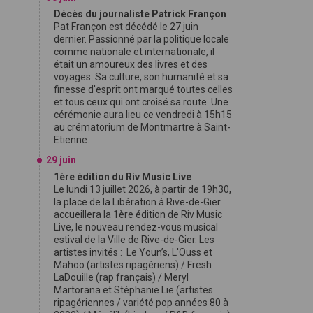
Décès du journaliste Patrick Françon
Pat Françon est décédé le 27 juin
dernier. Passionné par la politique locale
comme nationale et internationale, il
était un amoureux des livres et des
voyages. Sa culture, son humanité et sa
finesse d'esprit ont marqué toutes celles
et tous ceux qui ont croisé sa route. Une
cérémonie aura lieu ce vendredi à 15h15
au crématorium de Montmartre à Saint-
Etienne.
29 juin
1ère édition du Riv Music Live
Le lundi 13 juillet 2026, à partir de 19h30,
la place de la Libération à Rive-de-Gier
accueillera la 1ère édition de Riv Music
Live, le nouveau rendez-vous musical
estival de la Ville de Rive-de-Gier. Les
artistes invités : Le Youn’s, L'Ouss et
Mahoo (artistes ripagériens) / Fresh
LaDouille (rap français) / Meryl
Martorana et Stéphanie Lie (artistes
ripagériennes / variété pop années 80 à