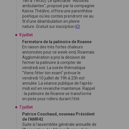
18h à 19h30). Le spectacle "Histoires
ambulantes", proposé par la compagnie
Kaïros Théâtre, offrira une parenthèse
poétique où les contes prendront vie au
fil d'une déambulation en pleine
nature. Gratuit sur inscription
ICI
9 juillet
Fermeture de la patinoire de Roanne
En raison des très fortes chaleurs
annoncées pour ce week-end, Roannais
Agglomération a pris la décision de
fermer la patinoire à compter de
vendredi soir. La soirée thématique
"Viens fêter ton exam" prévue le
vendredi 10 juillet de 19h à 23h est
annulée. La séance publique de l’après-
midi est en revanche maintenue. Rappel
: la patinoire de Roanne se transforme
en piste pour rollers durant l'été.
7 juillet
Patrice Couchaud, nouveau Président
de l'AMR42
Suite à l'assemblée générale annuelle de