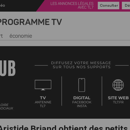
LES ANNONCES LÉGALES
déo
Consulter
Dé
AVEC TL7
PROGRAMME TV
rt
économie
Aristide Briand obtient des petits