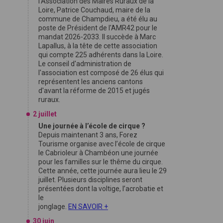
l'Association des Maires Ruraux de la
Loire, Patrice Couchaud, maire de la
commune de Champdieu, a été élu au
poste de Président de l'AMR42 pour le
mandat 2026-2033. Il succède à Marc
Lapallus, à la tête de cette association
qui compte 225 adhérents dans la Loire.
Le conseil d'administration de
l'association est composé de 26 élus qui
représentent les anciens cantons
d'avant la réforme de 2015 et jugés
ruraux.
2 juillet
Une journée à l’école de cirque ?
Depuis maintenant 3 ans, Forez
Tourisme organise avec l’école de cirque
le Cabrioleur à Chambéon une journée
pour les familles sur le thême du cirque.
Cette année, cette journée aura lieu le 29
juillet. Plusieurs disciplines seront
présentées dont la voltige, l’acrobatie et
le
jonglage.
EN SAVOIR +
30 juin