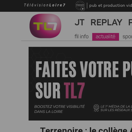
pub et production vi
JT
REPLAY
fil info
actualité
spo
Terrenoire : le collège 