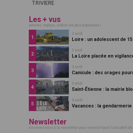
T.RIVIERE
Les + vus
articles, replays, vidéos les plus populaires !
2 août
Loire : un adolescent de 1
2 août
La Loire placée en vigilan
3 août
Canicule : des orages pourr
3 août
Saint-Étienne : la mairie b
4 août
Vacances : la gendarmerie de
Newsletter
inscrivez-vous à la newsletter pour recevoir toute l'actualité de