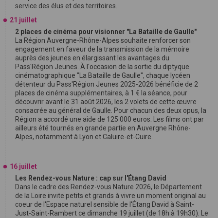
service des élus et des territoires.
21 juillet
2 places de cinéma pour visionner "La Bataille de Gaulle"
La Région Auvergne-Rhône-Alpes souhaite renforcer son
engagement en faveur de la transmission de la mémoire
auprès des jeunes en élargissant les avantages du
Pass'Région Jeunes. À l'occasion de la sortie du diptyque
cinématographique "La Bataille de Gaulle", chaque lycéen
détenteur du Pass'Région Jeunes 2025-2026 bénéficie de 2
places de cinéma supplémentaires, à 1 € la séance, pour
découvrir avant le 31 août 2026, les 2 volets de cette œuvre
consacrée au général de Gaulle. Pour chacun des deux opus, la
Région a accordé une aide de 125 000 euros. Les films ont par
ailleurs été tournés en grande partie en Auvergne Rhône-
Alpes, notamment à Lyon et Caluire-et-Cuire.
16 juillet
Les Rendez-vous Nature : cap sur l'Étang David
Dans le cadre des Rendez-vous Nature 2026, le Département
de la Loire invite petits et grands à vivre un moment original au
coeur de l'Espace naturel sensible de l'Étang David à Saint-
Just-Saint-Rambert ce dimanche 19 juillet (de 18h à 19h30). Le