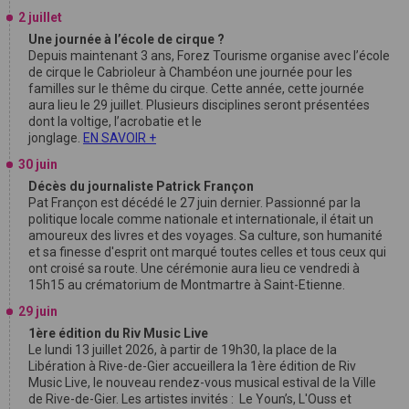
2 juillet
Une journée à l’école de cirque ?
Depuis maintenant 3 ans, Forez Tourisme organise avec l’école
de cirque le Cabrioleur à Chambéon une journée pour les
familles sur le thême du cirque. Cette année, cette journée
aura lieu le 29 juillet. Plusieurs disciplines seront présentées
dont la voltige, l’acrobatie et le
jonglage.
EN SAVOIR +
30 juin
Décès du journaliste Patrick Françon
Pat Françon est décédé le 27 juin dernier. Passionné par la
politique locale comme nationale et internationale, il était un
amoureux des livres et des voyages. Sa culture, son humanité
et sa finesse d'esprit ont marqué toutes celles et tous ceux qui
ont croisé sa route. Une cérémonie aura lieu ce vendredi à
15h15 au crématorium de Montmartre à Saint-Etienne.
29 juin
1ère édition du Riv Music Live
Le lundi 13 juillet 2026, à partir de 19h30, la place de la
Libération à Rive-de-Gier accueillera la 1ère édition de Riv
Music Live, le nouveau rendez-vous musical estival de la Ville
de Rive-de-Gier. Les artistes invités : Le Youn’s, L'Ouss et