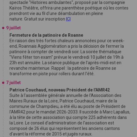
spectacle "Histoires ambulantes", proposé par la compagnie
Kaïros Théâtre, offrira une parenthèse poétique où les contes
prendront vie au fil d'une déambulation en pleine
nature. Gratuit sur inscription
ICI
9 juillet
Fermeture de la patinoire de Roanne
En raison des très fortes chaleurs annoncées pour ce week-
end, Roannais Agglomération a pris la décision de fermer la
patinoire à compter de vendredi soir. La soirée thématique
"Viens fêter ton exam" prévue le vendredi 10 juillet de 19h à
23h est annulée. La séance publique de l’après-midi est en
revanche maintenue. Rappel : la patinoire de Roanne se
transforme en piste pour rollers durant l'été.
7 juillet
Patrice Couchaud, nouveau Président de l'AMR42
Suite à l'assemblée générale annuelle de l'Association des
Maires Ruraux de la Loire, Patrice Couchaud, maire de la
commune de Champdieu, a été élu au poste de Président de
l'AMR42 pour le mandat 2026-2033. Il succède à Marc Lapallus,
à la tête de cette association qui compte 225 adhérents dans
la Loire. Le conseil d'administration de l'association est
composé de 26 élus qui représentent les anciens cantons
d'avant la réforme de 2015 et jugés ruraux.