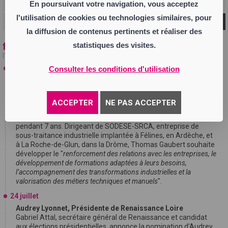
En poursuivant votre navigation, vous acceptez
l'utilisation de cookies ou technologies similaires, pour
Ok
la diffusion de contenus pertinents et réaliser des
fil info
statistiques des visites.
l'actualité en temps réel
27 juillet
Consulter les conditions d'utilisation
Thomas Gaubert, président du Pôle Formation CFAI-AFPI
Loire-Drôme-Ardèche
Thomas Gaubert a été élu à la présidence du Pôle Formation
ACCEPTER
NE PAS ACCEPTER
CFAI-AFPI Loire-Drôme-Ardèche à la fin du mois de juin 2026. Il
succède à André Bonnavion qui a exercé cette fonction
pendant 7 ans. Dirigeant de SODESE-SRCA, entreprise de
sous-traitance industrielle implantée à Félines, en Ardèche, et
à La Roche-de-Glun, dans la Drôme, Thomas Gaubert souhaite
développer le "
renforcement des relations avec les entreprises, le
développement de formations adaptées à leurs besoins,
l’accompagnement des transformations industrielles et la
valorisation des métiers techniques et manuels
".
24 juillet
Audrey Lyonnet, Présidente de Renaissance Loire
Gabriel Attal, secrétaire général de Renaissance et candidat
aux élections présidentielles, annonce la nomination d’Audrey