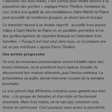
« Recevoir ces trois mâles, c’est surtout pour rendre service à la
population des gorilles »
, explique Pierre Thivillon, fondateur du
zoo. Grâce à la qualité de ses installations, Saint-Martin-la-Plaine
peut accueillir de nombreux groupes, un atout rare en Europe.
Ce transfert répond à un double objectif : accueillir trois jeunes
mâles à Saint-Martin-la-Plaine et, en parallèle, permettre à l’un
des gorilles ligériens de rejoindre Beauval où l’attendent trois
femelles.
« Puisqu’il est tout seul chez nous, on lui prépare une
vie un peu meilleure »
, ajoute Pierre Thivillon.
Une arrivée progressive
Ce soir, les nouveaux pensionnaires seront installés dans des
boxes intérieurs, où ils prendront leurs repères. Ensuite, ils
découvriront leur maison attenante, puis l’enclos extérieur. La
présentation au public devrait intervenir courant de la semaine
prochaine.
Le zoo prévoit déjà différents scénarios pour garantir leur bien-
être :
« Un groupe de femelles et d’un mâle vit facilement
ensemble. Mais trois mâles, on ne sait pas comment cela
évolue en vieillissant. C’est pourquoi nous avons la possibilité