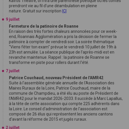
Kaïros Théâtre, offrira une parenthèse poétique où les contes
prendront vie au fil d'une déambulation en pleine
nature. Gratuit sur inscription
ICI
9 juillet
Fermeture de la patinoire de Roanne
En raison des très fortes chaleurs annoncées pour ce week-
end, Roannais Agglomération a pris la décision de fermer la
patinoire à compter de vendredi soir. La soirée thématique
"Viens fêter ton exam" prévue le vendredi 10 juillet de 19h à
23h est annulée. La séance publique de l’après-midi est en
revanche maintenue. Rappel : la patinoire de Roanne se
transforme en piste pour rollers durant l'été.
7 juillet
Patrice Couchaud, nouveau Président de l'AMR42
Suite à l'assemblée générale annuelle de l'Association des
Maires Ruraux de la Loire, Patrice Couchaud, maire de la
commune de Champdieu, a été élu au poste de Président de
l'AMR42 pour le mandat 2026-2033. Il succède à Marc Lapallus,
à la tête de cette association qui compte 225 adhérents dans
la Loire. Le conseil d'administration de l'association est
composé de 26 élus qui représentent les anciens cantons
d'avant la réforme de 2015 et jugés ruraux.
2 juillet