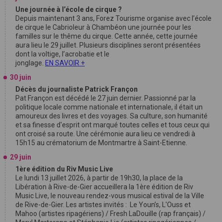
Une journée à l’école de cirque ?
Depuis maintenant 3 ans, Forez Tourisme organise avec l’école
de cirque le Cabrioleur à Chambéon une journée pour les
familles sur le thême du cirque. Cette année, cette journée
aura lieu le 29 juillet. Plusieurs disciplines seront présentées
dont la voltige, l’acrobatie et le
jonglage.
EN SAVOIR +
30 juin
Décès du journaliste Patrick Françon
Pat Françon est décédé le 27 juin dernier. Passionné par la
politique locale comme nationale et internationale, il était un
amoureux des livres et des voyages. Sa culture, son humanité
et sa finesse d'esprit ont marqué toutes celles et tous ceux qui
ont croisé sa route. Une cérémonie aura lieu ce vendredi à
15h15 au crématorium de Montmartre à Saint-Etienne.
29 juin
1ère édition du Riv Music Live
Le lundi 13 juillet 2026, à partir de 19h30, la place de la
Libération à Rive-de-Gier accueillera la 1ère édition de Riv
Music Live, le nouveau rendez-vous musical estival de la Ville
de Rive-de-Gier. Les artistes invités : Le Youn’s, L'Ouss et
Mahoo (artistes ripagériens) / Fresh LaDouille (rap français) /