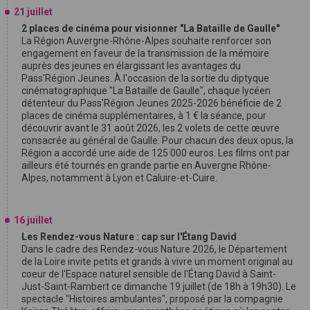
21 juillet
2 places de cinéma pour visionner "La Bataille de Gaulle"
La Région Auvergne-Rhône-Alpes souhaite renforcer son
engagement en faveur de la transmission de la mémoire
auprès des jeunes en élargissant les avantages du
Pass'Région Jeunes. À l'occasion de la sortie du diptyque
cinématographique "La Bataille de Gaulle", chaque lycéen
détenteur du Pass'Région Jeunes 2025-2026 bénéficie de 2
places de cinéma supplémentaires, à 1 € la séance, pour
découvrir avant le 31 août 2026, les 2 volets de cette œuvre
consacrée au général de Gaulle. Pour chacun des deux opus, la
Région a accordé une aide de 125 000 euros. Les films ont par
ailleurs été tournés en grande partie en Auvergne Rhône-
Alpes, notamment à Lyon et Caluire-et-Cuire.
16 juillet
Les Rendez-vous Nature : cap sur l'Étang David
Dans le cadre des Rendez-vous Nature 2026, le Département
de la Loire invite petits et grands à vivre un moment original au
coeur de l'Espace naturel sensible de l'Étang David à Saint-
Just-Saint-Rambert ce dimanche 19 juillet (de 18h à 19h30). Le
spectacle "Histoires ambulantes", proposé par la compagnie