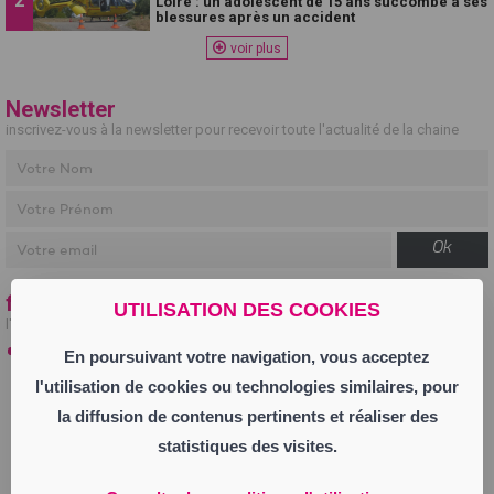
Loire : un adolescent de 15 ans succombe à ses
blessures après un accident
voir plus
Newsletter
inscrivez-vous à la newsletter pour recevoir toute l'actualité de la chaine
Ok
fil info
UTILISATION DES COOKIES
l'actualité en temps réel
27 juillet
En poursuivant votre navigation, vous acceptez
Thomas Gaubert, président du Pôle Formation CFAI-AFPI
l'utilisation de cookies ou technologies similaires, pour
Loire-Drôme-Ardèche
la diffusion de contenus pertinents et réaliser des
Thomas Gaubert a été élu à la présidence du Pôle Formation
CFAI-AFPI Loire-Drôme-Ardèche à la fin du mois de juin 2026. Il
statistiques des visites.
succède à André Bonnavion qui a exercé cette fonction
pendant 7 ans. Dirigeant de SODESE-SRCA, entreprise de