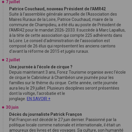
7 juillet
Patrice Couchaud, nouveau Président de l'AMR42
Suite à l'assemblée générale annuelle de l'Association des
Maires Ruraux de la Loire, Patrice Couchaud, maire de la
commune de Champdieu, a été élu au poste de Président de
l'AMR42 pour le mandat 2026-2033. Il succède à Marc Lapallus,
à la tête de cette association qui compte 225 adhérents dans
la Loire. Le conseil d'administration de l'association est
composé de 26 élus qui représentent les anciens cantons
d'avant la réforme de 2015 et jugés ruraux.
2 juillet
Une journée à l’école de cirque ?
Depuis maintenant 3 ans, Forez Tourisme organise avec l’école
de cirque le Cabrioleur à Chambéon une journée pour les
familles sur le thême du cirque. Cette année, cette journée
aura lieu le 29 juillet. Plusieurs disciplines seront présentées
dont la voltige, l’acrobatie et le
jonglage.
EN SAVOIR +
30 juin
Décès du journaliste Patrick Françon
Pat Françon est décédé le 27 juin dernier. Passionné par la
politique locale comme nationale et internationale, il était un
amoureux des livres et des voyages. Sa culture, son humanité