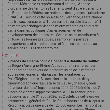
Étienne Métropole et représentant d’epures, l’Agence
d’urbanisme des territoires ligériens, vient d'être élu membre
du Bureau de la Fédération nationale des agences d’urbanisme
(FNAU). Au sein de cette nouvelle gouvernance, il sera chargé
des travaux consacrés à "l’urbanisme favorable à la santé". Il
animera les échanges visant à mieux intégrer les enjeux de
santé dans les politiques d’aménagement et de
développement des territoires. Cette mission contribuera à
diffuser les bonnes pratiques, à renforcer le partage
d’expériences et à produire des références communes au
service des élus et des territoires.
21 juillet
2 places de cinéma pour visionner "La Bataille de Gaulle"
La Région Auvergne-Rhône-Alpes souhaite renforcer son
engagement en faveur de la transmission de la mémoire
auprès des jeunes en élargissant les avantages du
Pass'Région Jeunes. À l'occasion de la sortie du diptyque
cinématographique "La Bataille de Gaulle", chaque lycéen
détenteur du Pass'Région Jeunes 2025-2026 bénéficie de 2
places de cinéma supplémentaires, à 1 € la séance, pour
découvrir avant le 31 août 2026, les 2 volets de cette œuvre
consacrée au général de Gaulle. Pour chacun des deux opus, la
Région a accordé une aide de 125 000 euros. Les films ont par
ailleurs été tournés en grande partie en Auvergne Rhône-