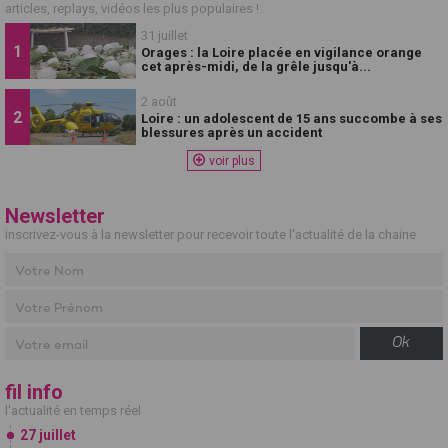
articles, replays, vidéos les plus populaires !
31 juillet
Orages : la Loire placée en vigilance orange
cet après-midi, de la grêle jusqu'à...
2 août
Loire : un adolescent de 15 ans succombe à ses
blessures après un accident
voir plus
Newsletter
inscrivez-vous à la newsletter pour recevoir toute l'actualité de la chaine
Ok
fil info
l'actualité en temps réel
27 juillet