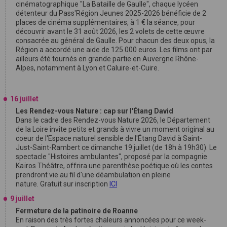
cinématographique "La Bataille de Gaulle", chaque lycéen
détenteur du Pass'Région Jeunes 2025-2026 bénéficie de 2
places de cinéma supplémentaires, à 1 € la séance, pour
découvrir avant le 31 août 2026, les 2 volets de cette œuvre
consacrée au général de Gaulle. Pour chacun des deux opus, la
Région a accordé une aide de 125 000 euros. Les films ont par
ailleurs été tournés en grande partie en Auvergne Rhône-
Alpes, notamment à Lyon et Caluire-et-Cuire.
16 juillet
Les Rendez-vous Nature : cap sur l'Étang David
Dans le cadre des Rendez-vous Nature 2026, le Département
de la Loire invite petits et grands à vivre un moment original au
coeur de l'Espace naturel sensible de l'Étang David à Saint-
Just-Saint-Rambert ce dimanche 19 juillet (de 18h à 19h30). Le
spectacle "Histoires ambulantes", proposé par la compagnie
Kaïros Théâtre, offrira une parenthèse poétique où les contes
prendront vie au fil d'une déambulation en pleine
nature. Gratuit sur inscription
ICI
9 juillet
Fermeture de la patinoire de Roanne
En raison des très fortes chaleurs annoncées pour ce week-