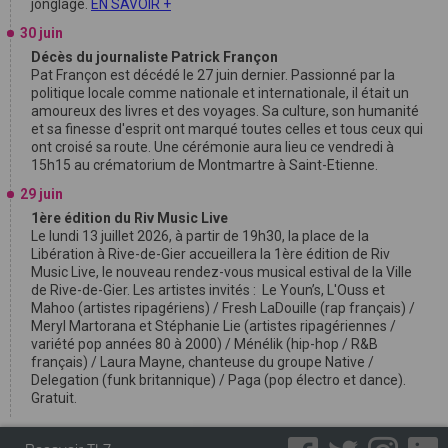
jonglage.
EN SAVOIR +
30 juin
Décès du journaliste Patrick Françon
Pat Françon est décédé le 27 juin dernier. Passionné par la
politique locale comme nationale et internationale, il était un
amoureux des livres et des voyages. Sa culture, son humanité
et sa finesse d'esprit ont marqué toutes celles et tous ceux qui
ont croisé sa route. Une cérémonie aura lieu ce vendredi à
15h15 au crématorium de Montmartre à Saint-Etienne.
29 juin
1ère édition du Riv Music Live
Le lundi 13 juillet 2026, à partir de 19h30, la place de la
Libération à Rive-de-Gier accueillera la 1ère édition de Riv
Music Live, le nouveau rendez-vous musical estival de la Ville
de Rive-de-Gier. Les artistes invités : Le Youn’s, L'Ouss et
Mahoo (artistes ripagériens) / Fresh LaDouille (rap français) /
Meryl Martorana et Stéphanie Lie (artistes ripagériennes /
variété pop années 80 à 2000) / Ménélik (hip-hop / R&B
français) / Laura Mayne, chanteuse du groupe Native /
Delegation (funk britannique) / Paga (pop électro et dance).
Gratuit.