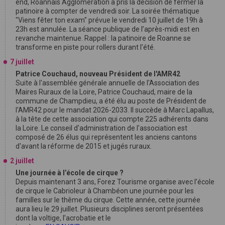
end, Roannais Agglomération a pris la décision de fermer la
patinoire à compter de vendredi soir. La soirée thématique
"Viens fêter ton exam" prévue le vendredi 10 juillet de 19h à
23h est annulée. La séance publique de l’après-midi est en
revanche maintenue. Rappel : la patinoire de Roanne se
transforme en piste pour rollers durant l'été.
7 juillet
Patrice Couchaud, nouveau Président de l'AMR42
Suite à l'assemblée générale annuelle de l'Association des
Maires Ruraux de la Loire, Patrice Couchaud, maire de la
commune de Champdieu, a été élu au poste de Président de
l'AMR42 pour le mandat 2026-2033. Il succède à Marc Lapallus,
à la tête de cette association qui compte 225 adhérents dans
la Loire. Le conseil d'administration de l'association est
composé de 26 élus qui représentent les anciens cantons
d'avant la réforme de 2015 et jugés ruraux.
2 juillet
Une journée à l’école de cirque ?
Depuis maintenant 3 ans, Forez Tourisme organise avec l’école
de cirque le Cabrioleur à Chambéon une journée pour les
familles sur le thême du cirque. Cette année, cette journée
aura lieu le 29 juillet. Plusieurs disciplines seront présentées
dont la voltige, l’acrobatie et le