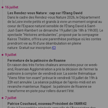
16 juillet
Les Rendez-vous Nature : cap sur l'Étang David
Dans le cadre des Rendez-vous Nature 2026, le Département
de la Loire invite petits et grands à vivre un moment original au
coeur de l'Espace naturel sensible de l'Étang David à Saint-
Just-Saint-Rambert ce dimanche 19 juillet (de 18h à 19h30). Le
spectacle "Histoires ambulantes", proposé par la compagnie
Kaïros Théâtre, offrira une parenthèse poétique où les contes
prendront vie au fil d'une déambulation en pleine
nature. Gratuit sur inscription
ICI
9 juillet
Fermeture de la patinoire de Roanne
En raison des très fortes chaleurs annoncées pour ce week-
end, Roannais Agglomération a pris la décision de fermer la
patinoire à compter de vendredi soir. La soirée thématique
"Viens fêter ton exam" prévue le vendredi 10 juillet de 19h à
23h est annulée. La séance publique de l’après-midi est en
revanche maintenue. Rappel : la patinoire de Roanne se
transforme en piste pour rollers durant l'été.
7 juillet
Patrice Couchaud, nouveau Président de l'AMR42
Suite à l'assemblée générale annuelle de l'Association des