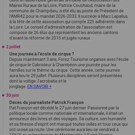
Maires Ruraux de la Loire, Patrice Couchaud, maire de la
commune de Champdieu, a été élu au poste de Président de
l'AMR42 pour le mandat 2026-2033. Il succède à Marc Lapallus,
à la tête de cette association qui compte 225 adhérents dans
la Loire. Le conseil d'administration de l'association est
composé de 26 élus qui représentent les anciens cantons
d'avant la réforme de 2015 et jugés ruraux.
2 juillet
Une journée à l’école de cirque ?
Depuis maintenant 3 ans, Forez Tourisme organise avec l’école
de cirque le Cabrioleur à Chambéon une journée pour les
familles sur le thême du cirque. Cette année, cette journée
aura lieu le 29 juillet. Plusieurs disciplines seront présentées
dont la voltige, l’acrobatie et le
jonglage.
EN SAVOIR +
30 juin
Décès du journaliste Patrick Françon
Pat Françon est décédé le 27 juin dernier. Passionné par la
politique locale comme nationale et internationale, il était un
amoureux des livres et des voyages. Sa culture, son humanité
et sa finesse d'esprit ont marqué toutes celles et tous ceux qui
ont croisé sa route. Une cérémonie aura lieu ce vendredi à
15h15 au crématorium de Montmartre à Saint-Etienne.