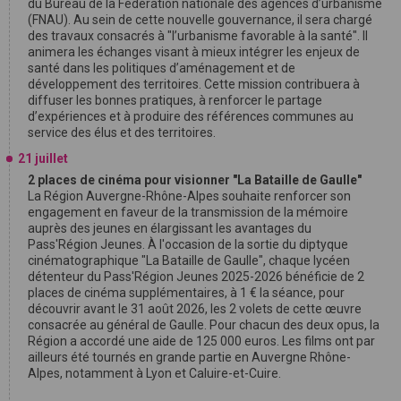
du Bureau de la Fédération nationale des agences d’urbanisme
(FNAU). Au sein de cette nouvelle gouvernance, il sera chargé
des travaux consacrés à "l’urbanisme favorable à la santé". Il
animera les échanges visant à mieux intégrer les enjeux de
santé dans les politiques d’aménagement et de
développement des territoires. Cette mission contribuera à
diffuser les bonnes pratiques, à renforcer le partage
d’expériences et à produire des références communes au
service des élus et des territoires.
21 juillet
2 places de cinéma pour visionner "La Bataille de Gaulle"
La Région Auvergne-Rhône-Alpes souhaite renforcer son
engagement en faveur de la transmission de la mémoire
auprès des jeunes en élargissant les avantages du
Pass'Région Jeunes. À l'occasion de la sortie du diptyque
cinématographique "La Bataille de Gaulle", chaque lycéen
détenteur du Pass'Région Jeunes 2025-2026 bénéficie de 2
places de cinéma supplémentaires, à 1 € la séance, pour
découvrir avant le 31 août 2026, les 2 volets de cette œuvre
consacrée au général de Gaulle. Pour chacun des deux opus, la
Région a accordé une aide de 125 000 euros. Les films ont par
ailleurs été tournés en grande partie en Auvergne Rhône-
Alpes, notamment à Lyon et Caluire-et-Cuire.