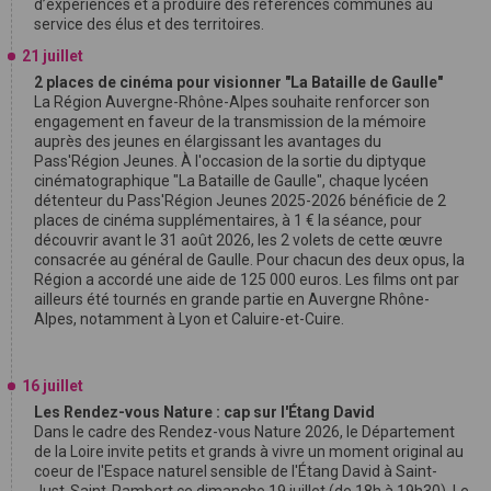
d’expériences et à produire des références communes au
service des élus et des territoires.
21 juillet
2 places de cinéma pour visionner "La Bataille de Gaulle"
La Région Auvergne-Rhône-Alpes souhaite renforcer son
engagement en faveur de la transmission de la mémoire
auprès des jeunes en élargissant les avantages du
Pass'Région Jeunes. À l'occasion de la sortie du diptyque
cinématographique "La Bataille de Gaulle", chaque lycéen
détenteur du Pass'Région Jeunes 2025-2026 bénéficie de 2
places de cinéma supplémentaires, à 1 € la séance, pour
découvrir avant le 31 août 2026, les 2 volets de cette œuvre
consacrée au général de Gaulle. Pour chacun des deux opus, la
Région a accordé une aide de 125 000 euros. Les films ont par
ailleurs été tournés en grande partie en Auvergne Rhône-
Alpes, notamment à Lyon et Caluire-et-Cuire.
16 juillet
Les Rendez-vous Nature : cap sur l'Étang David
Dans le cadre des Rendez-vous Nature 2026, le Département
de la Loire invite petits et grands à vivre un moment original au
coeur de l'Espace naturel sensible de l'Étang David à Saint-
Just-Saint-Rambert ce dimanche 19 juillet (de 18h à 19h30). Le