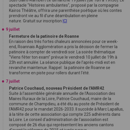
spectacle "Histoires ambulantes", proposé par la compagnie
Kaïros Théâtre, offrira une parenthèse poétique où les contes
prendront vie au fil d'une déambulation en pleine
nature. Gratuit sur inscription
ICI
9 juillet
Fermeture de la patinoire de Roanne
En raison des très fortes chaleurs annoncées pour ce week-
end, Roannais Agglomération a pris la décision de fermer la
patinoire à compter de vendredi soir. La soirée thématique
"Viens fêter ton exam" prévue le vendredi 10 juillet de 19h à
23h est annulée. La séance publique de l’après-midi est en
revanche maintenue. Rappel : la patinoire de Roanne se
transforme en piste pour rollers durant l'été.
7 juillet
Patrice Couchaud, nouveau Président de l'AMR42
Suite à l'assemblée générale annuelle de l'Association des
Maires Ruraux de la Loire, Patrice Couchaud, maire de la
commune de Champdieu, a été élu au poste de Président de
l'AMR42 pour le mandat 2026-2033. Il succède à Marc Lapallus,
à la tête de cette association qui compte 225 adhérents dans
la Loire. Le conseil d'administration de l'association est
composé de 26 élus qui représentent les anciens cantons
d'avant la réforme de 2015 et jugés ruraux.