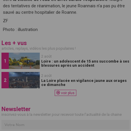
des tentatives de réanimation, le jeune Roannais n’a pas pu être
sauvé au centre hospitalier de Roanne.
ZF
Photo : illustration
Les + vus
articles, replays, vidéos les plus populaires !
2 août
Loire : un adolescent de 15 ans succombe à ses
blessures après un accident
2 août
La Loire placée en vigilance jaune aux orages
ce dimanche
voir plus
Newsletter
inscrivez-vous à la newsletter pour recevoir toute l'actualité de la chaine