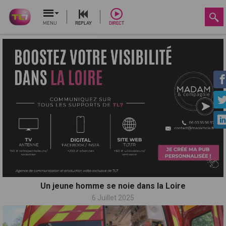
MENU
REPLAY
DIRECT
Un jeune homme se noie dans la Loire
6 Juillet 2025