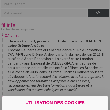
Ok
fil info
l'actualité en temps réel
27 juillet
Thomas Gaubert, président du Pôle Formation CFAI-AFPI
Loire-Drôme-Ardèche
Thomas Gaubert a été élu à la présidence du Pôle Formation
CFAI-AFPI Loire-Drôme-Ardèche à la fin du mois de juin 2026. Il
succède à André Bonnavion qui a exercé cette fonction
pendant 7 ans. Dirigeant de SODESE-SRCA, entreprise de
sous-traitance industrielle implantée à Félines, en Ardèche, et
à La Roche-de-Glun, dans la Drôme, Thomas Gaubert souhaite
développer le "
renforcement des relations avec les entreprises, le
développement de formations adaptées à leurs besoins,
l’accompagnement des transformations industrielles et la
valorisation des métiers techniques et manuels
".
24 juillet
UTILISATION DES COOKIES
Audrey Lyonnet, Présidente de Renaissance Loire
Gabriel Attal, secrétaire général de Renaissance et candidat