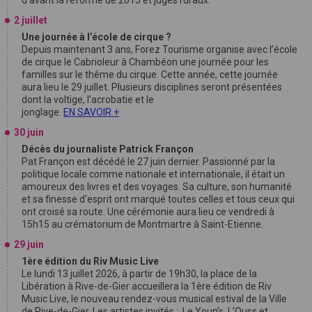
2 juillet
Une journée à l’école de cirque ?
Depuis maintenant 3 ans, Forez Tourisme organise avec l’école
de cirque le Cabrioleur à Chambéon une journée pour les
familles sur le thême du cirque. Cette année, cette journée
aura lieu le 29 juillet. Plusieurs disciplines seront présentées
dont la voltige, l’acrobatie et le
jonglage.
EN SAVOIR +
30 juin
Décès du journaliste Patrick Françon
Pat Françon est décédé le 27 juin dernier. Passionné par la
politique locale comme nationale et internationale, il était un
amoureux des livres et des voyages. Sa culture, son humanité
et sa finesse d'esprit ont marqué toutes celles et tous ceux qui
ont croisé sa route. Une cérémonie aura lieu ce vendredi à
15h15 au crématorium de Montmartre à Saint-Etienne.
29 juin
1ère édition du Riv Music Live
Le lundi 13 juillet 2026, à partir de 19h30, la place de la
Libération à Rive-de-Gier accueillera la 1ère édition de Riv
Music Live, le nouveau rendez-vous musical estival de la Ville
de Rive-de-Gier. Les artistes invités : Le Youn’s, L'Ouss et