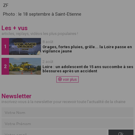
ZF
Photo : le 18 septembre à Saint-Etienne
Les + vus
articles, replays, vidéos les plus populaires !
8 août
Orages, fortes pluies, grêle... la Loire passe en
vigilance jaune
2 août
Loire : un adolescent de 15 ans succombe à ses
blessures après un accident
voir plus
Newsletter
inscrivez-vous à la newsletter pour recevoir toute l'actualité de la chaine
Ok