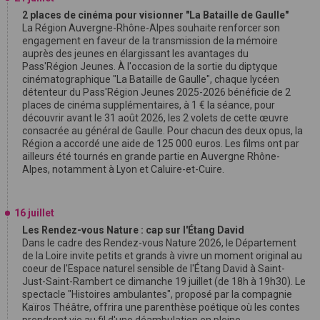
2 places de cinéma pour visionner "La Bataille de Gaulle"
La Région Auvergne-Rhône-Alpes souhaite renforcer son
engagement en faveur de la transmission de la mémoire
auprès des jeunes en élargissant les avantages du
Pass'Région Jeunes. À l'occasion de la sortie du diptyque
cinématographique "La Bataille de Gaulle", chaque lycéen
détenteur du Pass'Région Jeunes 2025-2026 bénéficie de 2
places de cinéma supplémentaires, à 1 € la séance, pour
découvrir avant le 31 août 2026, les 2 volets de cette œuvre
consacrée au général de Gaulle. Pour chacun des deux opus, la
Région a accordé une aide de 125 000 euros. Les films ont par
ailleurs été tournés en grande partie en Auvergne Rhône-
Alpes, notamment à Lyon et Caluire-et-Cuire.
16 juillet
Les Rendez-vous Nature : cap sur l'Étang David
Dans le cadre des Rendez-vous Nature 2026, le Département
de la Loire invite petits et grands à vivre un moment original au
coeur de l'Espace naturel sensible de l'Étang David à Saint-
Just-Saint-Rambert ce dimanche 19 juillet (de 18h à 19h30). Le
spectacle "Histoires ambulantes", proposé par la compagnie
Kaïros Théâtre, offrira une parenthèse poétique où les contes