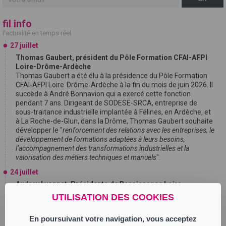
fil info
l'actualité en temps réel
27 juillet
Thomas Gaubert, président du Pôle Formation CFAI-AFPI
Loire-Drôme-Ardèche
Thomas Gaubert a été élu à la présidence du Pôle Formation
CFAI-AFPI Loire-Drôme-Ardèche à la fin du mois de juin 2026. Il
succède à André Bonnavion qui a exercé cette fonction
pendant 7 ans. Dirigeant de SODESE-SRCA, entreprise de
sous-traitance industrielle implantée à Félines, en Ardèche, et
à La Roche-de-Glun, dans la Drôme, Thomas Gaubert souhaite
développer le "
renforcement des relations avec les entreprises, le
développement de formations adaptées à leurs besoins,
l’accompagnement des transformations industrielles et la
valorisation des métiers techniques et manuels
".
24 juillet
Audrey Lyonnet, Présidente de Renaissance Loire
Gabriel Attal, secrétaire général de Renaissance et candidat
UTILISATION DES COOKIES
aux élections présidentielles, annonce la nomination d’Audrey
Lyonnet en tant que Présidente de l’Assemblée
En poursuivant votre navigation, vous acceptez
Départementale Renaissance Loire. Audrey Lyonnet sera