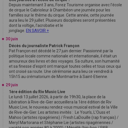
Depuis maintenant 3 ans, Forez Tourisme organise avec l’école
de cirque le Cabrioleur à Chambéon une journée pour les
familles sur le thême du cirque. Cette année, cette journée
aura lieu le 29 juillet. Plusieurs disciplines seront présentées
dont la voltige, l’acrobatie et le
jonglage.
EN SAVOIR +
30 juin
Décès du journaliste Patrick Françon
Pat Françon est décédé le 27 juin dernier. Passionné par la
politique locale comme nationale et internationale, il était un
amoureux des livres et des voyages. Sa culture, son humanité
et sa finesse d'esprit ont marqué toutes celles et tous ceux qui
ont croisé sa route. Une cérémonie aura lieu ce vendredi à
15h15 au crématorium de Montmartre à Saint-Etienne.
29 juin
1ère édition du Riv Music Live
Le lundi 13 juillet 2026, à partir de 19h30, la place de la
Libération à Rive-de-Gier accueillera la 1ère édition de Riv
Music Live, le nouveau rendez-vous musical estival de la Ville
de Rive-de-Gier. Les artistes invités : Le Youn’s, L'Ouss et
Mahoo (artistes ripagériens) / Fresh LaDouille (rap français) /
Meryl Martorana et Stéphanie Lie (artistes ripagériennes /
variété pop années 80 à 2000) / Ménélik (hip-hop / R&B