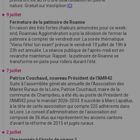
prendront vie au fil d'une déambulation en pleine
nature. Gratuit sur inscription
ICI
9 juillet
Fermeture de la patinoire de Roanne
En raison des très fortes chaleurs annoncées pour ce week-
end, Roannais Agglomération a pris la décision de fermer la
patinoire à compter de vendredi soir. La soirée thématique
"Viens fêter ton exam" prévue le vendredi 10 juillet de 19h à
23h est annulée. La séance publique de l’après-midi est en
revanche maintenue. Rappel : la patinoire de Roanne se
transforme en piste pour rollers durant l'été.
7 juillet
Patrice Couchaud, nouveau Président de l'AMR42
Suite à l'assemblée générale annuelle de l'Association des
Maires Ruraux de la Loire, Patrice Couchaud, maire de la
commune de Champdieu, a été élu au poste de Président de
l'AMR42 pour le mandat 2026-2033. Il succède à Marc Lapallus,
à la tête de cette association qui compte 225 adhérents dans
la Loire. Le conseil d'administration de l'association est
composé de 26 élus qui représentent les anciens cantons
d'avant la réforme de 2015 et jugés ruraux.
2 juillet
Une journée à l’école de cirque ?