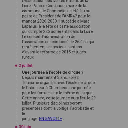
l'Association des Maires Ruraux de la
Loire, Patrice Couchaud, maire de la
commune de Champdieu, a été élu au
poste de Président de l'AMR42 pour le
mandat 2026-2033. Il succède à Marc
Lapallus, à la tête de cette association
qui compte 225 adhérents dans la Loire.
Le conseil d'administration de
l'association est composé de 26 élus qui
représentent les anciens cantons
d'avant la réforme de 2015 et jugés
ruraux.
2 juillet
Une journée à l’école de cirque ?
Depuis maintenant 3 ans, Forez
Tourisme organise avec l’école de cirque
le Cabrioleur à Chambéon une journée
pour les familles sur le thême du cirque.
Cette année, cette journée aura lieu le 29
juillet. Plusieurs disciplines seront
présentées dont la voltige, l’acrobatie et
le
jonglage.
EN SAVOIR +
30 juin