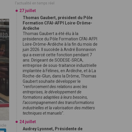
l'actualité en temps réel
27 juillet
Thomas Gaubert, président du Pôle
Formation CFAI-AFPI Loire-Drôme-
Ardèche
Thomas Gaubert a été élu à la
présidence du Pôle Formation CFAI-AFPI
Loire-Drôme-Ardèche à la fin du mois de
juin 2026. Il succède à André Bonnavion
qui a exercé cette fonction pendant 7
ans. Dirigeant de SODESE-SRCA,
entreprise de sous-traitance industrielle
implantée à Félines, en Ardèche, et à La
Roche-de-Glun, dans la Drôme, Thomas
Gaubert souhaite développer le
"
renforcement des relations avec les
entreprises, le développement de
formations adaptées à leurs besoins,
l’accompagnement des transformations
industrielles et la valorisation des métiers
techniques et manuels
".
24 juillet
ticle
Audrey Lyonnet, Présidente de