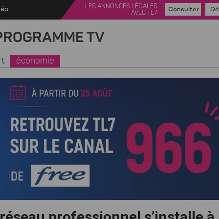
LES ANNONCES LÉGALES
déo
Consulter
Dé
AVEC TL7
PROGRAMME TV
rt
économie
réseau professionnel s’installe à