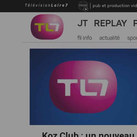
pub et production vi
JT
REPLAY
fil info
actualité
spo
Koz Club : un nouveau 