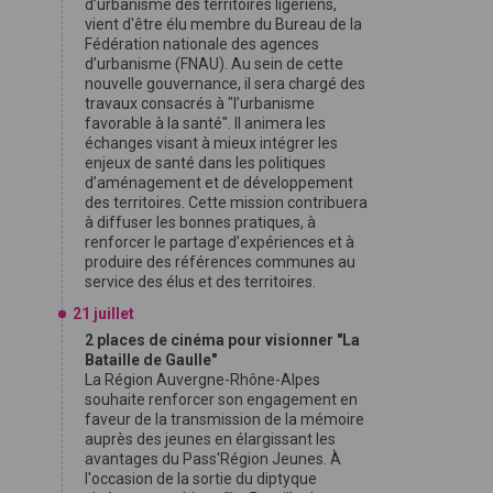
d’urbanisme des territoires ligériens,
vient d'être élu membre du Bureau de la
Fédération nationale des agences
d’urbanisme (FNAU). Au sein de cette
nouvelle gouvernance, il sera chargé des
travaux consacrés à "l’urbanisme
favorable à la santé". Il animera les
échanges visant à mieux intégrer les
enjeux de santé dans les politiques
d’aménagement et de développement
des territoires. Cette mission contribuera
à diffuser les bonnes pratiques, à
renforcer le partage d’expériences et à
produire des références communes au
service des élus et des territoires.
21 juillet
2 places de cinéma pour visionner "La
Bataille de Gaulle"
La Région Auvergne-Rhône-Alpes
souhaite renforcer son engagement en
faveur de la transmission de la mémoire
auprès des jeunes en élargissant les
avantages du Pass'Région Jeunes. À
l'occasion de la sortie du diptyque