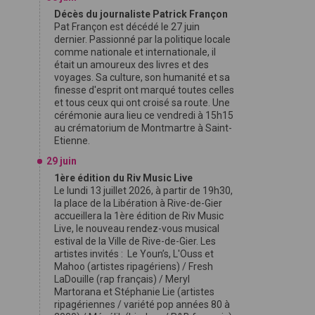
Décès du journaliste Patrick Françon
Pat Françon est décédé le 27 juin
dernier. Passionné par la politique locale
comme nationale et internationale, il
était un amoureux des livres et des
voyages. Sa culture, son humanité et sa
finesse d'esprit ont marqué toutes celles
et tous ceux qui ont croisé sa route. Une
cérémonie aura lieu ce vendredi à 15h15
au crématorium de Montmartre à Saint-
Etienne.
29 juin
1ère édition du Riv Music Live
Le lundi 13 juillet 2026, à partir de 19h30,
la place de la Libération à Rive-de-Gier
accueillera la 1ère édition de Riv Music
Live, le nouveau rendez-vous musical
estival de la Ville de Rive-de-Gier. Les
artistes invités : Le Youn’s, L'Ouss et
Mahoo (artistes ripagériens) / Fresh
LaDouille (rap français) / Meryl
Martorana et Stéphanie Lie (artistes
ripagériennes / variété pop années 80 à