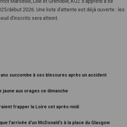
ntôt Marseille, Lille et Grenoble, KOZ s’apprête à se
025/début 2026. Une liste d’attente est déjà ouverte : les
uil d’inscrits sera atteint.
5 ans succombe à ses blessures après un accident
ce jaune aux orages ce dimanche
aient frapper la Loire cet après-midi
loque l'arrivée d'un McDonald's à la place du Glasgow