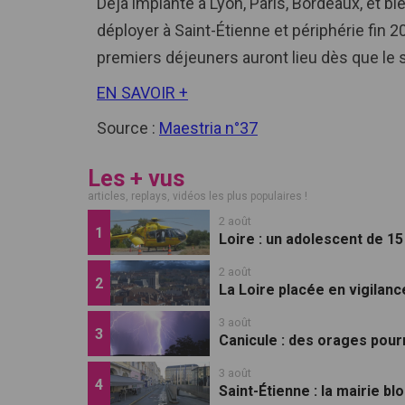
Déjà implanté à Lyon, Paris, Bordeaux, et bie
déployer à Saint-Étienne et périphérie fin 2
premiers déjeuners auront lieu dès que le se
EN SAVOIR +
Source :
Maestria n°37
Les + vus
articles, replays, vidéos les plus populaires !
2 août
Loire : un adolescent de 1
2 août
La Loire placée en vigilan
3 août
Canicule : des orages pourr
3 août
Saint-Étienne : la mairie b