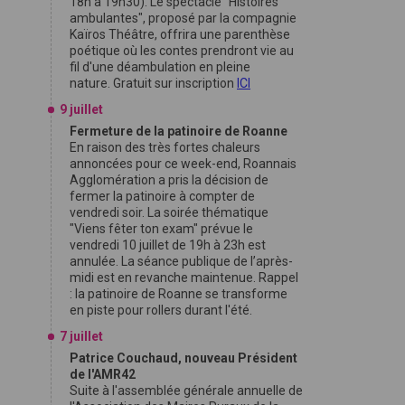
18h à 19h30). Le spectacle "Histoires
ambulantes", proposé par la compagnie
Kaïros Théâtre, offrira une parenthèse
poétique où les contes prendront vie au
fil d'une déambulation en pleine
nature. Gratuit sur inscription
ICI
9 juillet
Fermeture de la patinoire de Roanne
En raison des très fortes chaleurs
annoncées pour ce week-end, Roannais
Agglomération a pris la décision de
fermer la patinoire à compter de
vendredi soir. La soirée thématique
"Viens fêter ton exam" prévue le
vendredi 10 juillet de 19h à 23h est
annulée. La séance publique de l’après-
midi est en revanche maintenue. Rappel
: la patinoire de Roanne se transforme
en piste pour rollers durant l'été.
7 juillet
Patrice Couchaud, nouveau Président
de l'AMR42
Suite à l'assemblée générale annuelle de