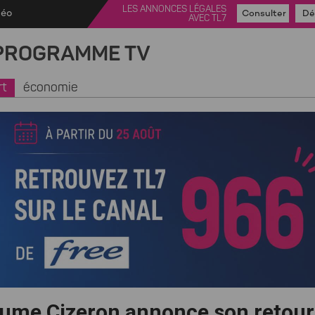
LES ANNONCES LÉGALES
déo
Consulter
Dé
AVEC TL7
PROGRAMME TV
rt
économie
aume Cizeron annonce son retour