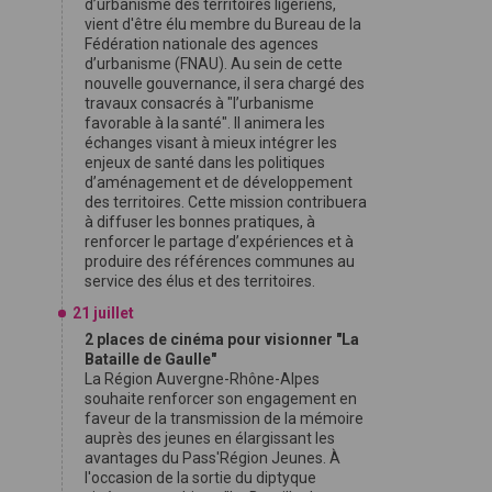
d’urbanisme des territoires ligériens,
vient d'être élu membre du Bureau de la
Fédération nationale des agences
d’urbanisme (FNAU). Au sein de cette
nouvelle gouvernance, il sera chargé des
travaux consacrés à "l’urbanisme
favorable à la santé". Il animera les
échanges visant à mieux intégrer les
enjeux de santé dans les politiques
d’aménagement et de développement
des territoires. Cette mission contribuera
à diffuser les bonnes pratiques, à
renforcer le partage d’expériences et à
produire des références communes au
service des élus et des territoires.
21 juillet
2 places de cinéma pour visionner "La
Bataille de Gaulle"
La Région Auvergne-Rhône-Alpes
souhaite renforcer son engagement en
faveur de la transmission de la mémoire
auprès des jeunes en élargissant les
avantages du Pass'Région Jeunes. À
l'occasion de la sortie du diptyque