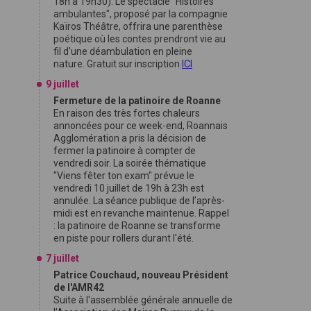
18h à 19h30). Le spectacle "Histoires
ambulantes", proposé par la compagnie
Kaïros Théâtre, offrira une parenthèse
poétique où les contes prendront vie au
fil d'une déambulation en pleine
nature. Gratuit sur inscription
ICI
9 juillet
Fermeture de la patinoire de Roanne
En raison des très fortes chaleurs
annoncées pour ce week-end, Roannais
Agglomération a pris la décision de
fermer la patinoire à compter de
vendredi soir. La soirée thématique
"Viens fêter ton exam" prévue le
vendredi 10 juillet de 19h à 23h est
annulée. La séance publique de l’après-
midi est en revanche maintenue. Rappel
: la patinoire de Roanne se transforme
en piste pour rollers durant l'été.
7 juillet
Patrice Couchaud, nouveau Président
de l'AMR42
Suite à l'assemblée générale annuelle de