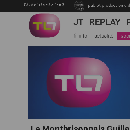
pub et production vi
JT
REPLAY
fil info
actualité
spo
Le Montbrisonnais Guill