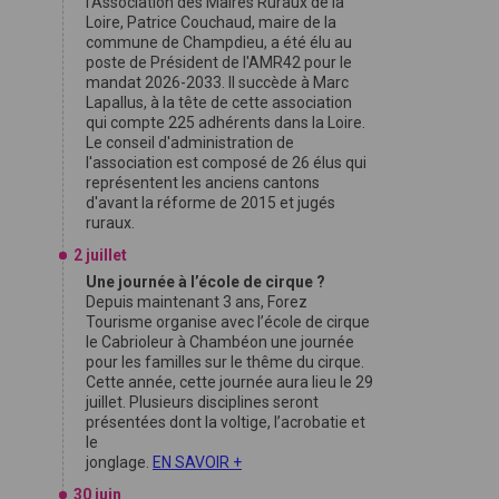
l'Association des Maires Ruraux de la
Loire, Patrice Couchaud, maire de la
commune de Champdieu, a été élu au
poste de Président de l'AMR42 pour le
mandat 2026-2033. Il succède à Marc
Lapallus, à la tête de cette association
qui compte 225 adhérents dans la Loire.
Le conseil d'administration de
l'association est composé de 26 élus qui
représentent les anciens cantons
d'avant la réforme de 2015 et jugés
ruraux.
2 juillet
Une journée à l’école de cirque ?
Depuis maintenant 3 ans, Forez
Tourisme organise avec l’école de cirque
le Cabrioleur à Chambéon une journée
pour les familles sur le thême du cirque.
Cette année, cette journée aura lieu le 29
juillet. Plusieurs disciplines seront
présentées dont la voltige, l’acrobatie et
le
jonglage.
EN SAVOIR +
30 juin