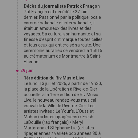
Décès du journaliste Patrick Françon
Pat Françon est décédé le 27 juin
dernier. Passionné par la politique locale
comme nationale et internationale, il
était un amoureux des livres et des
voyages. Sa culture, son humanité et sa
finesse d'esprit ont marqué toutes celles
et tous ceux qui ont croisé sa route. Une
cérémonie aura lieu ce vendredi à 15h15
au crématorium de Montmartre à Saint-
Etienne.
29 juin
1ère édition du Riv Music Live
Le lundi 13 juillet 2026, à partir de 19h30,
la place de la Libération à Rive-de-Gier
accueillera la 1ère édition de Riv Music
Live, le nouveau rendez-vous musical
estival de la Ville de Rive-de-Gier. Les
artistes invités : Le Youn’s, L'Ouss et
Mahoo (artistes ripagériens) / Fresh
LaDouille (rap français) / Meryl
Martorana et Stéphanie Lie (artistes
ripagériennes / variété pop années 80 à