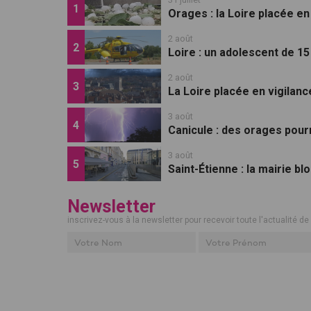
Orages : la Loire placée en 
2 août
Loire : un adolescent de 1
2 août
La Loire placée en vigilan
3 août
Canicule : des orages pourr
3 août
Saint-Étienne : la mairie b
Newsletter
inscrivez-vous à la newsletter pour recevoir toute l'actualité de