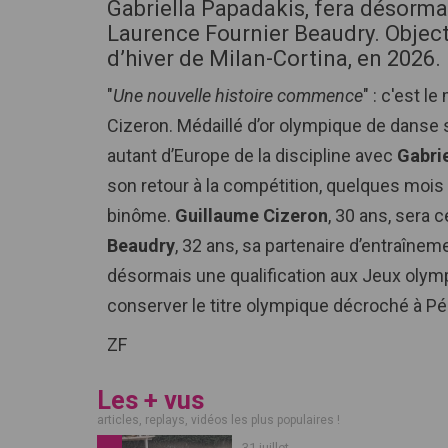
Gabriella Papadakis, fera désorma
Laurence Fournier Beaudry. Objecti
d’hiver de Milan-Cortina, en 2026.
"
Une nouvelle histoire commence
" : c'est 
Cizeron. Médaillé d’or olympique de danse 
autant d’Europe de la discipline avec
Gabri
son retour à la compétition, quelques mois à 
binôme.
Guillaume Cizeron
, 30 ans, sera 
Beaudry
, 32 ans, sa partenaire d’entraînem
désormais une qualification aux Jeux olym
conserver le titre olympique décroché à Pé
ZF
Les + vus
articles, replays, vidéos les plus populaires !
31 juillet