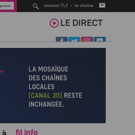
recevoir TL7 - la chaine
poser
LE
DIRECT
fil info
 à