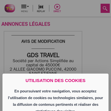
MENU
REPLAY
DIRECT
ANNONCES LÉGALES
AVIS DE MODIFICATION
GDS TRAVEL
Société par Actions Simplifiée au
capital de 45000€
2 ALLEE GIACOMO PUCCINI, 42000
SAINT-ETIENNE
812 290 104 RCS SAINT-ETIENNE
UTILISATION DES COOKIES
En poursuivant votre navigation, vous acceptez
Aux termes d’un procès-verbal des
décisions de l’Associé Unique en date du
l'utilisation de cookies ou technologies similaires, pour
01/06/2025, il résulte que :
la diffusion de contenus pertinents et réaliser des
la Société HOLDING GROUPE SKB, SARLU