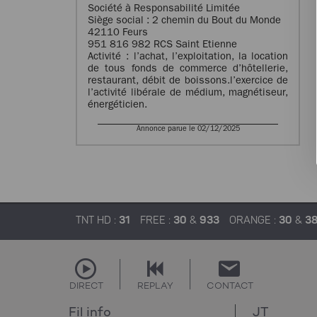
Société à Responsabilité Limitée
Siège social : 2 chemin du Bout du Monde
42110 Feurs
951 816 982 RCS Saint Etienne
Activité : l’achat, l’exploitation, la location
de tous fonds de commerce d’hôtellerie,
restaurant, débit de boissons.l’exercice de
l’activité libérale de médium, magnétiseur,
énergéticien.
Annonce parue le 02/12/2025
TNT HD :
31
FREE :
30
&
933
ORANGE :
30
&
3
DIRECT
REPLAY
CONTACT
Fil info
JT