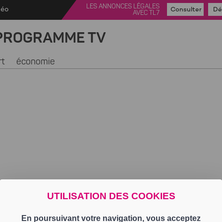
LES ANNONCES LÉGALES
déo
Consulter
Dé
AVEC TL7
PROGRAMME TV
rt
économie
UTILISATION DES COOKIES
En poursuivant votre navigation, vous acceptez