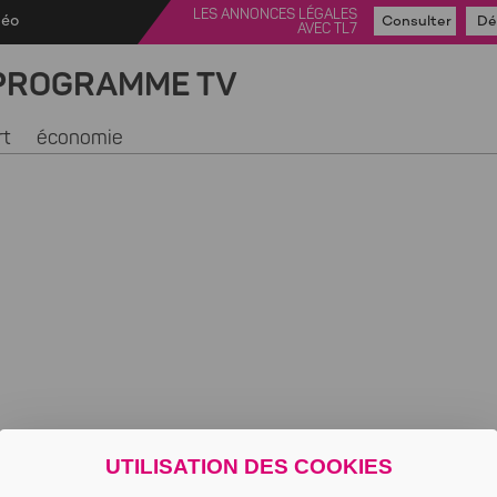
LES ANNONCES LÉGALES
déo
Consulter
Dé
AVEC TL7
PROGRAMME TV
rt
économie
UTILISATION DES COOKIES