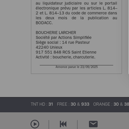
au liquidateur judiciaire ou sur le portail
électronique prévu par les articles L. 814–
2 et L. 814–13 du code de commerce dans
les deux mois de la publication au
BODACC.
BOUCHERIE LARCHER
Société par Actions Simplifiée
Siège social : 14 rue Pasteur
42240 Unieux
917 551 848 RCS Saint Etienne
Activité : boucherie, charcuterie.
Annonce parue le 23/09/2025
TNT HD :
31
FREE :
30
&
933
ORANGE :
30
&
3