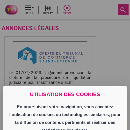
MENU
REPLAY
DIRECT
ANNONCES LÉGALES
Le 01/07/2026. Jugement prononçant la
clôture de la procédure de liquidation
judiciaire pour insuffisance d’actif.
ROYET Joseph
UTILISATION DES COOKIES
Entrepreneur Individuel
lieu-dit Chavas
En poursuivant votre navigation, vous acceptez
42170 Saint-Just-Saint-Rambert
Activité : ferrailleur
l'utilisation de cookies ou technologies similaires, pour
la diffusion de contenus pertinents et réaliser des
Annonce parue le 07/07/2026