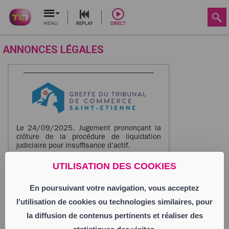
MENU
REPLAY
DIRECT
ANNONCES LÉGALES
Le 24/09/2025. Jugement prononçant la
clôture de la procédure de liquidation
judiciaire pour insuffisance d’actif.
LES SAVEURS GOURMANDES
UTILISATION DES COOKIES
Société à Responsabilité Limitée
Siège social : 17 rue Fernand Bonis
En poursuivant votre navigation, vous acceptez
42160 Andrézieux-Bouthéon
847 856 531 RCS Saint Etienne
l'utilisation de cookies ou technologies similaires, pour
Activité : restauration traditionnelle.
la diffusion de contenus pertinents et réaliser des
Annonce parue le 01/10/2025