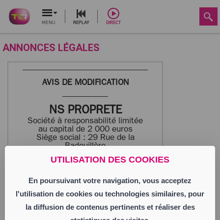
MENU
REPLAY
DIRECT
ANNONCES LÉGALES
AVIS DE MODIFICATION
NS PROPRETE
Société à responsabilité limitée
au capital de 2 000 euros
Siège social : 29 Rue de la
Badouillère
42100 ST ETIENNE
UTILISATION DES COOKIES
502 336 696 RCS SAINT ETIENNE
En poursuivant votre navigation, vous acceptez
Aux termes d’une délibération en date du
l'utilisation de cookies ou technologies similaires, pour
30/05/2026 la collectivité des associés a
pris acte de la décision prise par Monsieur
la diffusion de contenus pertinents et réaliser des
Salvatore NICOSIA de démissionner de ses