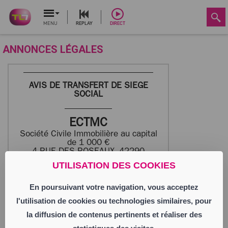
MENU
REPLAY
DIRECT
ANNONCES LÉGALES
AVIS DE TRANSFERT DE SIEGE
SOCIAL
ECTMC
Société Civile Immobilière au capital
de 1 000 €
4 RUE DES ROSEAUX, 42290
SORBIERS
UTILISATION DES COOKIES
452 041 890 RCS SAINT-ETIENNE
En poursuivant votre navigation, vous acceptez
Aux termes d’une AGE en date du
l'utilisation de cookies ou technologies similaires, pour
30/09/2025 de la société « ECTMC »,
Société civile immobilière au capital de
la diffusion de contenus pertinents et réaliser des
1 000 euros, siège social : 4 Impasse des