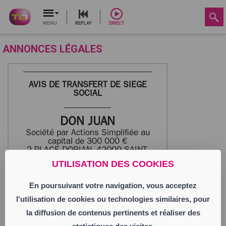
MENU
REPLAY
DIRECT
ANNONCES LÉGALES
AVIS DE TRANSFERT DE SIEGE
SOCIAL
DON JUAN
Société par Actions Simplifiée au
capital de 300 000 €
2 PLACE DORIAN, 42000 SAINT-
ETIENNE
UTILISATION DES COOKIES
384 741 989 RCS SAINT-ETIENNE
En poursuivant votre navigation, vous acceptez
Par décision du 18/09/2025, le président
l'utilisation de cookies ou technologies similaires, pour
de la société « DON JUAN », a décidé de
transférer le siège social à LE REVEST LES
la diffusion de contenus pertinents et réaliser des
EAUX (83 200), 278 Chemin des Ecoliers et