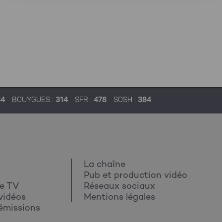
84
BOUYGUES :
314
SFR :
478
SOSH :
384
La chaîne
Pub et production vidéo
e TV
Réseaux sociaux
vidéos
Mentions légales
émissions