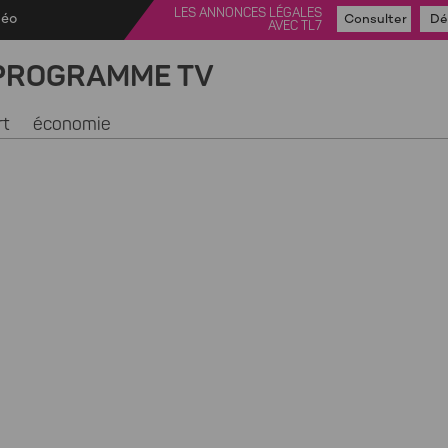
LES ANNONCES LÉGALES
déo
Consulter
Dé
AVEC TL7
PROGRAMME TV
rt
économie