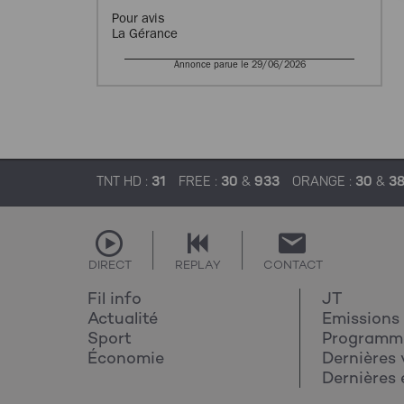
Pour avis
La Gérance
Annonce parue le 29/06/2026
TNT HD :
31
FREE :
30
&
933
ORANGE :
30
&
3
DIRECT
REPLAY
CONTACT
Fil info
JT
Actualité
Emissions
Sport
Programm
Économie
Dernières 
Dernières 