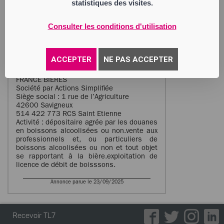
statistiques des visites.
en la Personne de Me Geoffroy Berthelot
15 rue des Métiers 42600 Savigneux. Les
déclarations des créances sont à adresser
Consulter les conditions d'utilisation
au mandataire judiciaire ou sur le portail
électronique prévu par les articles L. 814–
2 et L. 814–13 du code de commerce dans
les deux mois de la publication au
ACCEPTER
NE PAS ACCEPTER
BODACC.
FRANCE BIERES
Société par Actions Simplifiée
Siège social : 1 rue de l’Agriculture
42600 Savigneux
514 422 773 RCS Saint Etienne
Activité : dépositaire agrée par les douanes
en boissons alcoolisées ou non.vente aux
professionnels et, ou particuliers de
boissons alcoolisées ou non et tout objet
se rapportant à la bière.exploitation de
licence de débit de boisssons.
Annonce parue le 23/09/2025
Recevoir TL7