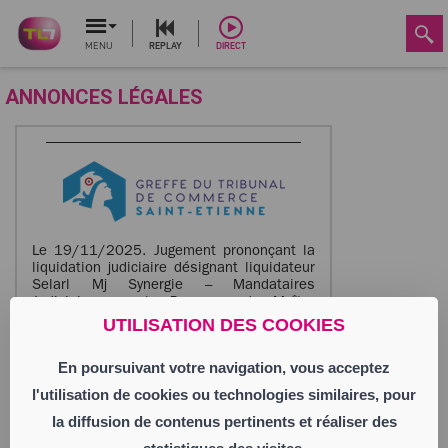
MENU
REPLAY
DIRECT
ANNONCES LÉGALES
Le 19/11/2025. Jugement prononçant la
liquidation judiciaire désignant liquidateur
Selarl Mj Synergie – Mandataires
Judiciaires en la Personne de Maître
Fabrice Chretien le century 8 rue Blanqui
UTILISATION DES COOKIES
42026 Saint-Étienne CEDEX 1.
En poursuivant votre navigation, vous acceptez
GAUTIER Antonio
Entrepreneur Individuel
l'utilisation de cookies ou technologies similaires, pour
6 rue du Plateau des Glières
la diffusion de contenus pertinents et réaliser des
42000 Saint-Étienne
Activité : commerce en ligne. autres