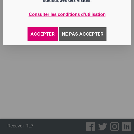
statistiques des visites.
services personnels, commerce de détail
et gros et commerce en ligne
Consulter les conditions d'utilisation
Annonce parue le 25/11/2025
ACCEPTER
NE PAS ACCEPTER
Recevoir TL7