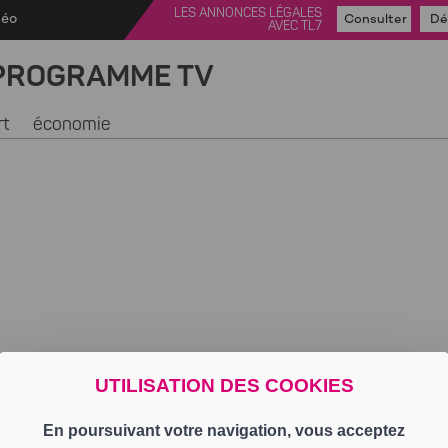
LES ANNONCES LÉGALES
déo
Consulter
Dé
AVEC TL7
PROGRAMME TV
rt
économie
UTILISATION DES COOKIES
En poursuivant votre navigation, vous acceptez