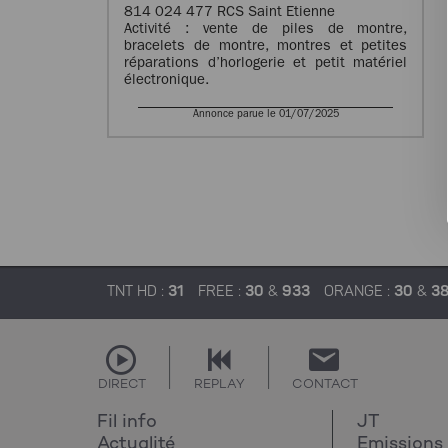
814 024 477 RCS Saint Etienne
Activité : vente de piles de montre,
bracelets de montre, montres et petites
réparations d’horlogerie et petit matériel
électronique.
Annonce parue le 01/07/2025
TNT HD :
31
FREE :
30
&
933
ORANGE :
30
&
3
DIRECT
REPLAY
CONTACT
Fil info
JT
Actualité
Emissions