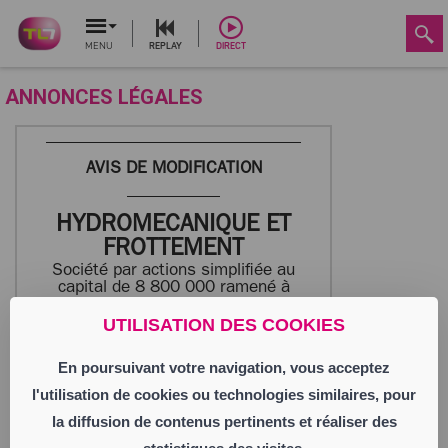
MENU
REPLAY
DIRECT
ANNONCES LÉGALES
AVIS DE MODIFICATION
HYDROMECANIQUE ET
FROTTEMENT
Société par actions simplifiée au
capital de 8 800 000 ramené à
8 536 000 euros
Siège social : 69 Avenue Benoît
UTILISATION DES COOKIES
Fourneyron
42160 ANDREZIEUX BOUTHEON
En poursuivant votre navigation, vous acceptez
887 050 508 RCS SAINT ETIENNE
l'utilisation de cookies ou technologies similaires, pour
la diffusion de contenus pertinents et réaliser des
L’Assemblée Générale Extraordinaire des
associés du 31 juillet 2025 a décidé de