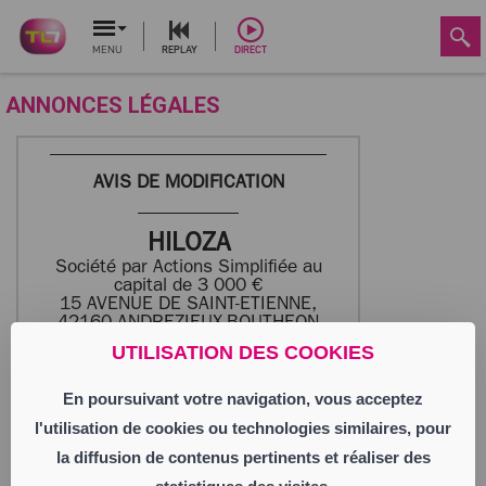
MENU
REPLAY
DIRECT
ANNONCES LÉGALES
AVIS DE MODIFICATION
HILOZA
Société par Actions Simplifiée au
capital de 3 000 €
15 AVENUE DE SAINT-ETIENNE,
42160 ANDREZIEUX-BOUTHEON
891 590 119 RCS SAINT-ETIENNE
UTILISATION DES COOKIES
En poursuivant votre navigation, vous acceptez
Aux termes d’une décision de l’Associée
Unique en date du 01/06/2026, de la
l'utilisation de cookies ou technologies similaires, pour
société HILOZA, SASU au capital de
3 000 euros, sise 15 Avenue de Saint-
la diffusion de contenus pertinents et réaliser des
Etienne, 42160 ANDREZIEUX BOUTHEON,