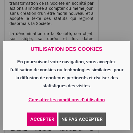
transformation de la Société en société par
actions simplifiée à compter du même jour,
sans création d’un être moral nouveau et a
adopté le texte des statuts qui régiront
désormais la Société.
La dénomination de la Société, son objet,
son siège, sa durée et les dates
d’ouverture et de clôture de son exercice
UTILISATION DES COOKIES
social demeurent inchangées.
Le capital social reste fixé à la somme de
En poursuivant votre navigation, vous acceptez
29 575 euros.
l'utilisation de cookies ou technologies similaires, pour
ADMISSION AUX ASSEMBLÉES ET DROIT DE
la diffusion de contenus pertinents et réaliser des
VOTE : Tout associé peut participer aux
assemblées sur justification de son
statistiques des visites.
identité et de l’inscription en compte de
ses actions.
Consulter les conditions d'utilisation
Chaque associé a autant de voix qu’il
possède ou représente d’actions.
TRANSMISSION DES ACTIONS : La cession
d’actions au profit d’associés ou de tiers
ACCEPTER
NE PAS ACCEPTER
doit être autorisée par la Société.
Monsieur Christian GOURBIERE et