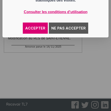
statistiques des visites.
comme suit : Achat et vente de véhicule
neuf et occasion ; Vente de pièces
détachées neuves et usagées. Entretien et
Consulter les conditions d'utilisation
réparation de véhicule, lavage, montage,
démontage pneumatique. Carrosserie et
peinture sur véhicule automobile, Pose de
pare-brise.
ACCEPTER
NE PAS ACCEPTER
3) Nouvelle date de clôture : le
31 décembre de chaque année.
Modification au RCS de SAINT-ETIENNE.
Annonce parue le 14/11/2025
Recevoir TL7