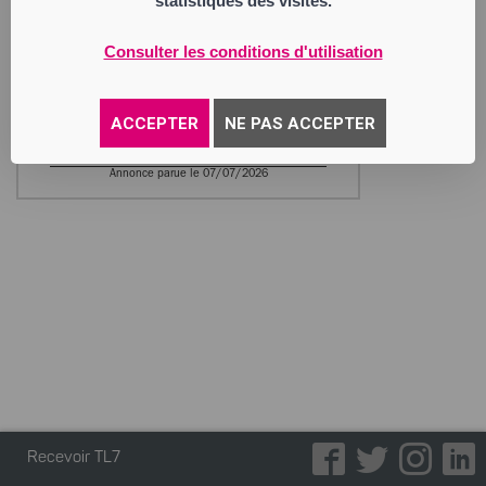
statistiques des visites.
LIBER AUTOS 42
Société à Responsabilité Limitée
Consulter les conditions d'utilisation
Siège social : rue de la Poudrière
42230 Roche-la-Molière
525 049 441 RCS Saint Etienne
Activité : négoce véhicules occasion import
ACCEPTER
NE PAS ACCEPTER
export
Annonce parue le 07/07/2026
Recevoir TL7