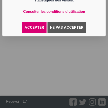
statistiques des visites.
901 868 190 RCS Saint Etienne
Activité : fabrication, achat, vente de
produits en tous lieux de boulangerie,
Consulter les conditions d'utilisation
pâtisserie, sandwicherie, traiteur.
Annonce parue le 30/06/2026
ACCEPTER
NE PAS ACCEPTER
Recevoir TL7