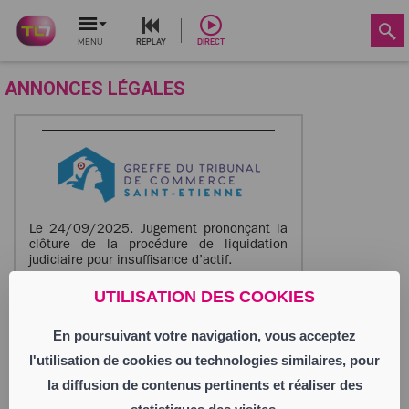
MENU
REPLAY
DIRECT
ANNONCES LÉGALES
Le 24/09/2025. Jugement prononçant la
clôture de la procédure de liquidation
judiciaire pour insuffisance d’actif.
PIZZERIA DELLA NONNA
UTILISATION DES COOKIES
Société à Responsabilité Limitée
Siège social : 30 rue Roches Molles
En poursuivant votre navigation, vous acceptez
42410 Vérin
905 268 280 RCS Saint Etienne
l'utilisation de cookies ou technologies similaires, pour
Activité : restauration traditionnelle,
la diffusion de contenus pertinents et réaliser des
pizzeria